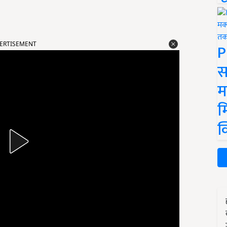
P
ERTISEMENT
स
म
म
क