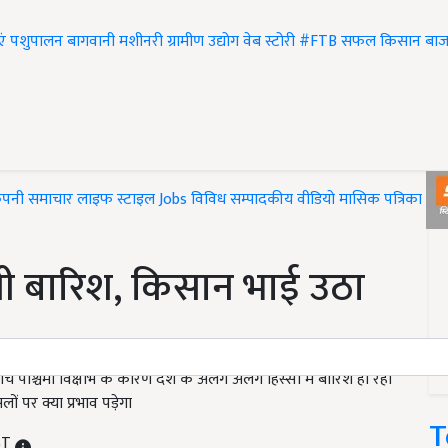
एं
पशुपालन
बागवानी
मशीनरी
ग्रामीण उद्योग
वेब स्टोरी
#FTB
सफल किसान
बाज
ंपनी समाचार
लाइफ स्टाइल
Jobs
विविध
सम्पादकीय
वीडियो
मासिक पत्रिका
#T
ी बारिश, किसान भाई उठा
 पश्चिमी विक्षोभ के कारण देश के अलग अलग हिस्सों में बारिश हो रही
ं पर क्या प्रभाव पड़ेगा
T
IST