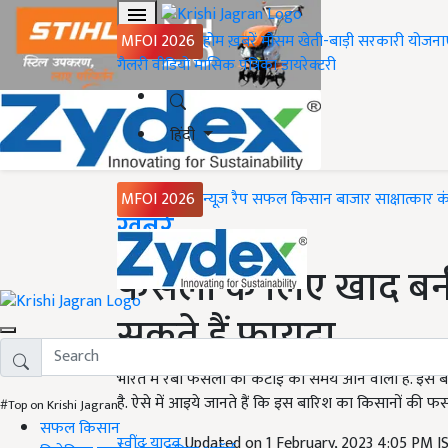
MFOI 2026
होम
ख़बरें
मौसम
खेती-बाड़ी
सरकारी योजना
गैलरी
वीडियो
मासिक पत्रिका
डायरेक्टरी
हिंदी
MFOI 2026
न्यूज़ रैप
सफल किसान
बाजार
साक्षात्कार
क
Home
ख़बरें
फसलों के लिए खाद बन
सकते हैं फायदा
भारत में रबी फसलों की कटाई का समय आने वाला है. इस बीच
है. ऐसे में आइये जानते हैं कि इस बारिश का किसानों की फसलो
#Top on Krishi Jagran
सफल किसान
रवींद्र यादव
Updated on 1 February, 2023 4:05 PM 