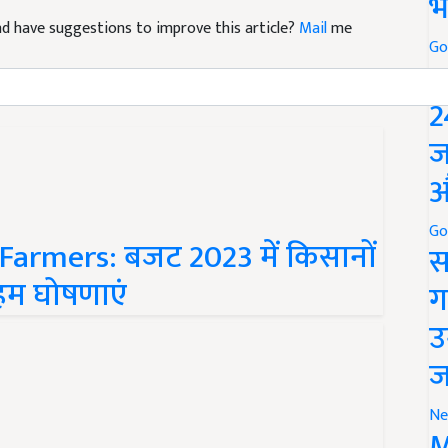
भ
 and have suggestions to improve this article?
Mail
me
Go
P
2
ज
औ
Go
armers: बजट 2023 में किसानों
स
 अहम घोषणाएं
ग
उ
ज
Ne
M