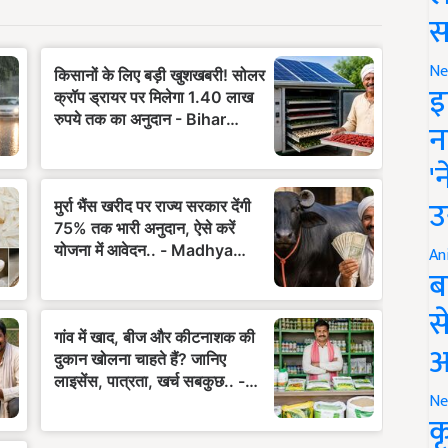
स
Ne
इ
न
'
उ
An
ब
स
आ
Ne
क