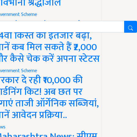
ावभीनी श्रद्धांजलि
vernment Scheme
M Kisan Yojana Update:
4वीं किस्त का इंतजार बढ़ा,
ानें कब मिल सकते हैं ₹2,000
र कैसे चेक करें अपना स्टेटस
vernment Scheme
रकार दे रही ₹10,000 की
ार्डनिंग किट! अब छत पर
गाएं ताजी ऑर्गेनिक सब्जियां,
ानें आवेदन प्रक्रिया..
ws
aharashtra News: सीएम