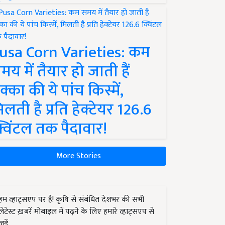
usa Corn Varieties: कम
मय में तैयार हो जाती हैं
क्का की ये पांच किस्में,
िलती है प्रति हेक्टेयर 126.6
्विंटल तक पैदावार!
More Stories
हम व्हाट्सएप पर हैं! कृषि से संबंधित देशभर की सभी
लेटेस्ट ख़बरें मोबाइल में पढ़ने के लिए हमारे व्हाट्सएप से
जुड़ें.