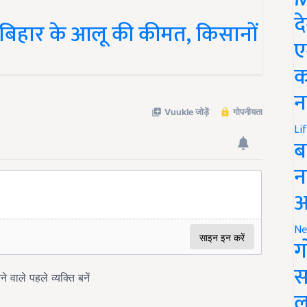
द
 बिहार के आलू की कीमत, किसानों
ए
क
न
Li
ब
न
आ
Ne
ग
स
ल