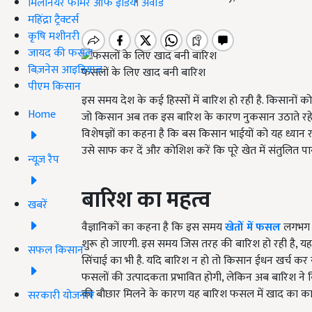
मिलेनियर फार्मर ऑफ इंडिया अवॉर्ड
महिंद्रा ट्रैक्टर्स
कृषि मशीनरी
जायद की फसल
बिज़नेस आइडियाज
फसलों के लिए खाद बनी बारिश
पीएम किसान
इस समय देश के कई हिस्सों में बारिश हो रही है. किसानों 
Home
जो किसान अब तक इस बारिश के कारण नुकसान उठाते रहे हैं,
विशेषज्ञों का कहना है कि बस किसान भाईयों को यह ध्यान 
उसे साफ कर दें और कोशिश करें कि पूरे खेत में संतुलित पान
न्यूज़ रैप
बारिश का महत्व
खबरें
वैज्ञानिकों का कहना है कि इस समय
खेतों में फसल
लगभग त
शुरू हो जाएगी. इस समय जिस तरह की बारिश हो रही है, य
सफल किसान
सिंचाई का भी है. यदि बारिश न हो तो किसान ईधन खर्च कर या बि
फसलों की उत्पादकता प्रभावित होगी, लेकिन अब बारिश ने किस
की बौछार मिलने के कारण यह बारिश फसल में खाद का का
सरकारी योजनाएं