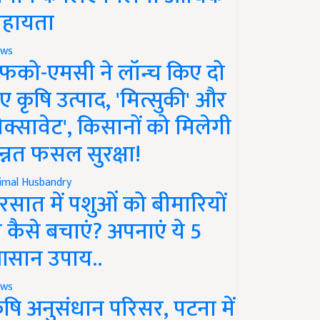
हायता
ws
फको-एमसी ने लॉन्च किए दो
ए कृषि उत्पाद, 'मित्सुकी' और
नेक्सावेट', किसानों को मिलेगी
न्नत फसल सुरक्षा!
imal Husbandry
रसात में पशुओं को बीमारियों
े कैसे बचाएं? अपनाएं ये 5
सान उपाय..
ws
ृषि अनुसंधान परिसर, पटना में