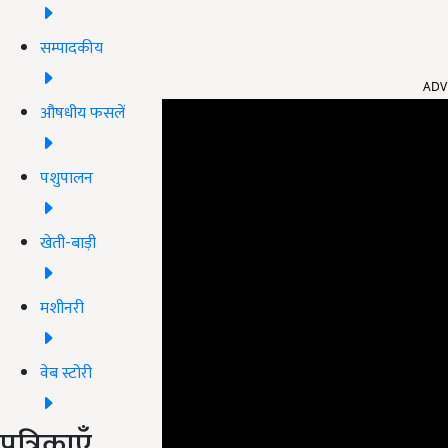
सम्पादकीय
ADV
औषधीय फसलें
पशुपालन
खेती-बाड़ी
मशीनरी
वेब स्टोरी
पत्रिकाएँ