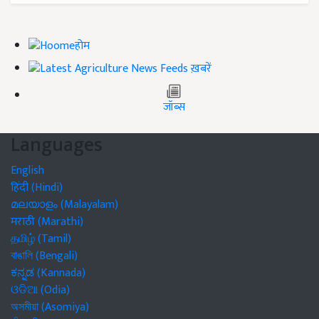
होम
ख़बरें
जॉब्स
Languages
English
हिंदी (Hindi)
മലയാളം (Malayalam)
मराठी (Marathi)
தமிழ் (Tamil)
বাঙালি (Bengali)
ಕನ್ನಡ (Kannada)
ଓଡିଆ (Odia)
অসমীয়া (Asomiya)