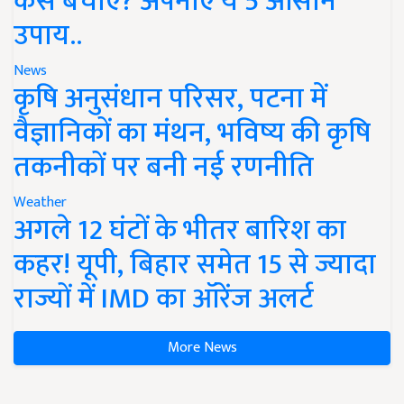
कैसे बचाएं? अपनाएं ये 5 आसान
उपाय..
News
कृषि अनुसंधान परिसर, पटना में
वैज्ञानिकों का मंथन, भविष्य की कृषि
तकनीकों पर बनी नई रणनीति
Weather
अगले 12 घंटों के भीतर बारिश का
कहर! यूपी, बिहार समेत 15 से ज्यादा
राज्यों में IMD का ऑरेंज अलर्ट
More News