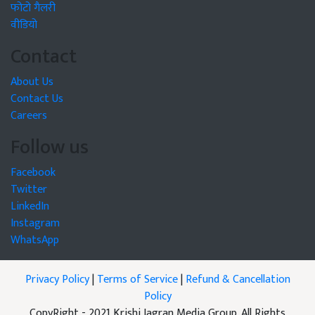
फोटो गैलरी
वीडियो
Contact
About Us
Contact Us
Careers
Follow us
Facebook
Twitter
LinkedIn
Instagram
WhatsApp
Privacy Policy
|
Terms of Service
|
Refund & Cancellation
Policy
CopyRight - 2021 Krishi Jagran Media Group. All Rights