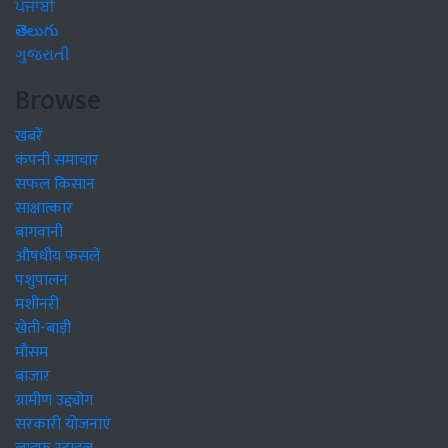
ਪੰਜਾਬੀ
తెలుగు
ગુજરાતી
Browse
खबरें
कंपनी समाचार
सफल किसान
साक्षात्कार
बागवानी
औषधीय फसलें
पशुपालन
मशीनरी
खेती-बाड़ी
मौसम
बाजार
ग्रामीण उद्द्योग
सरकारी योजनाएं