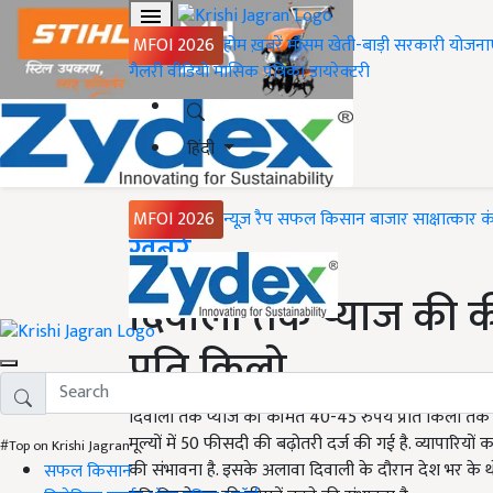
MFOI 2026
होम
ख़बरें
मौसम
खेती-बाड़ी
सरकारी योजना
गैलरी
वीडियो
मासिक पत्रिका
डायरेक्टरी
हिंदी
MFOI 2026
न्यूज़ रैप
सफल किसान
बाजार
साक्षात्कार
क
Home
ख़बरें
दिवाली तक प्याज की की
प्रति किलो
दिवाली तक प्याज की कीमतें 40-45 रुपये प्रति किलो तक पहुंच
मूल्यों में 50 फीसदी की बढ़ोतरी दर्ज की गई है. व्यापारिय
#Top on Krishi Jagran
की संभावना है. इसके अलावा दिवाली के दौरान देश भर के थो
सफल किसान