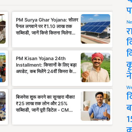
प
Ne
र
व
क
क
न
We
द
ब
1
क