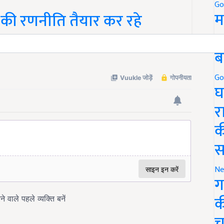
Go
म
न की रणनीति तैयार कर रहे
5
ब
Go
घ
र
क
स
Ne
ग
क
च