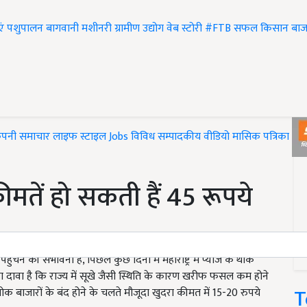
एं
पशुपालन
बागवानी
मशीनरी
ग्रामीण उद्योग
वेब स्टोरी
#FTB
सफल किसान
बाज
ंपनी समाचार
लाइफ स्टाइल
Jobs
विविध
सम्पादकीय
वीडियो
मासिक पत्रिका
#T
मतें हो सकती हैं 45 रूपये
ने की संभावना है, पिछले कुछ दिनों में महाराष्ट्र में प्याज के थोक
ों का दावा है कि राज्य में सूखे जैसी स्थिति के कारण खरीफ फसल कम होने
T
क बाजारों के बंद होने के चलते मौजूदा खुदरा कीमत में 15-20 रुपये