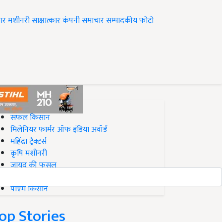
ार
मशीनरी
साक्षात्कार
कंपनी समाचार
सम्पादकीय
फोटो
op on Krishi Jagran
सफल किसान
मिलेनियर फार्मर ऑफ इंडिया अवॉर्ड
महिंद्रा ट्रैक्टर्स
कृषि मशीनरी
जायद की फसल
बिज़नेस आइडियाज
पीएम किसान
op Stories