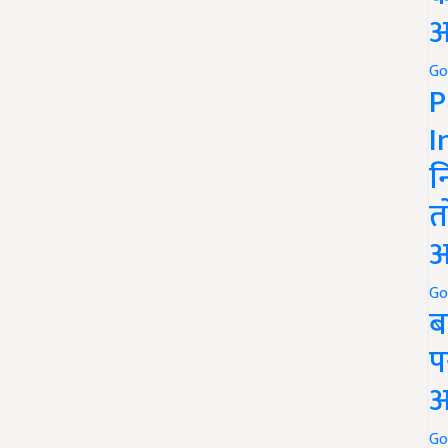
अ
Go
P
I
न
त
अ
Go
ब
प
अ
Go