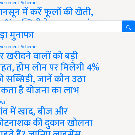
vernment Scheme
ानसून में करें फूलों की खेती,
0% सब्सिडी के साथ कमाएं
ड़ा मुनाफा
vernment Scheme
र खरीदने वालों को बड़ी
ाहत, होम लोन पर मिलेगी 4%
ी सब्सिडी, जानें कौन उठा
कता है योजना का लाभ
ws
ांव में खाद, बीज और
ीटनाशक की दुकान खोलना
ाहते हैं? जानिए लाइसेंस,