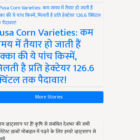
usa Corn Varieties: कम
मय में तैयार हो जाती हैं
क्का की ये पांच किस्में,
िलती है प्रति हेक्टेयर 126.6
्विंटल तक पैदावार!
More Stories
हम व्हाट्सएप पर हैं! कृषि से संबंधित देशभर की सभी
लेटेस्ट ख़बरें मोबाइल में पढ़ने के लिए हमारे व्हाट्सएप से
जुड़ें.