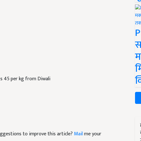
P
स
म
म
क
Rs 45 per kg from Diwali
suggestions to improve this article?
Mail
me your