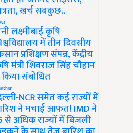
ात्रता, खर्च सबकुछ..
ws
ानी लक्ष्मीबाई कृषि
िश्वविद्यालय में तीन दिवसीय
िसान प्रशिक्षण संपन्न, केंद्रीय
ृषि मंत्री शिवराज सिंह चौहान
े किया संबोधित
ather
िल्ली-NCR समेत कई राज्यों में
ारिश ने मचाई आफत! IMD ने
5 से अधिक राज्यों में बिजली
ड़कने के साथ तेज बारिश का