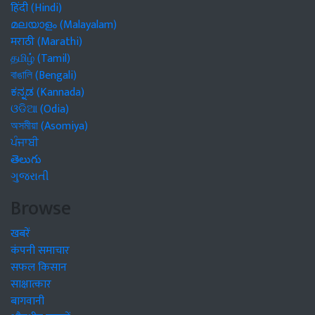
हिंदी (Hindi)
മലയാളം (Malayalam)
मराठी (Marathi)
தமிழ் (Tamil)
বাঙালি (Bengali)
ಕನ್ನಡ (Kannada)
ଓଡିଆ (Odia)
অসমীয়া (Asomiya)
ਪੰਜਾਬੀ
తెలుగు
ગુજરાતી
Browse
खबरें
कंपनी समाचार
सफल किसान
साक्षात्कार
बागवानी