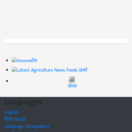
होम
ख़बरें
जॉब्स
Languages
English
हिंदी (Hindi)
മലയാളം (Malayalam)