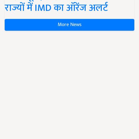
राज्यों में IMD का ऑरेंज अलर्ट
More News