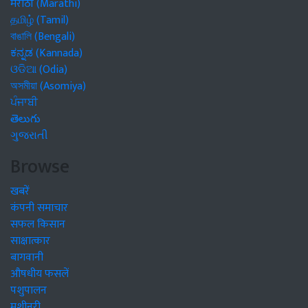
मराठी (Marathi)
தமிழ் (Tamil)
বাঙালি (Bengali)
ಕನ್ನಡ (Kannada)
ଓଡିଆ (Odia)
অসমীয়া (Asomiya)
ਪੰਜਾਬੀ
తెలుగు
ગુજરાતી
Browse
खबरें
कंपनी समाचार
सफल किसान
साक्षात्कार
बागवानी
औषधीय फसलें
पशुपालन
मशीनरी