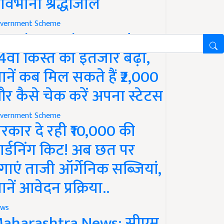
ावभीनी श्रद्धांजलि
vernment Scheme
M Kisan Yojana Update:
4वीं किस्त का इंतजार बढ़ा,
ानें कब मिल सकते हैं ₹2,000
र कैसे चेक करें अपना स्टेटस
vernment Scheme
रकार दे रही ₹10,000 की
ार्डनिंग किट! अब छत पर
गाएं ताजी ऑर्गेनिक सब्जियां,
ानें आवेदन प्रक्रिया..
ws
aharashtra News: सीएम