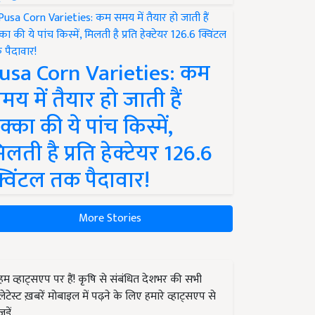
usa Corn Varieties: कम
मय में तैयार हो जाती हैं
क्का की ये पांच किस्में,
िलती है प्रति हेक्टेयर 126.6
्विंटल तक पैदावार!
More Stories
हम व्हाट्सएप पर हैं! कृषि से संबंधित देशभर की सभी
लेटेस्ट ख़बरें मोबाइल में पढ़ने के लिए हमारे व्हाट्सएप से
जुड़ें.