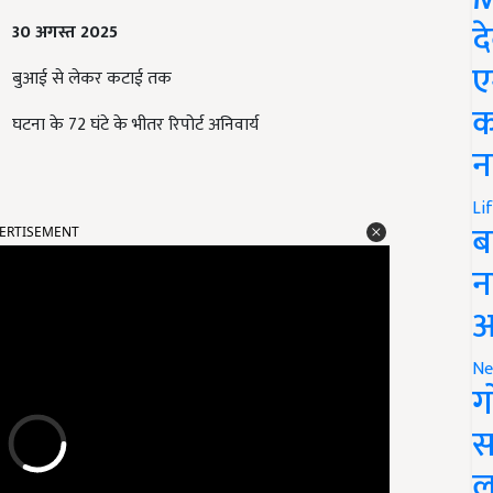
द
30
अगस्त 2025
ए
बुआई से लेकर कटाई तक
क
घटना के 72 घंटे के भीतर रिपोर्ट अनिवार्य
न
Li
ERTISEMENT
ब
न
आ
Ne
ग
स
ल