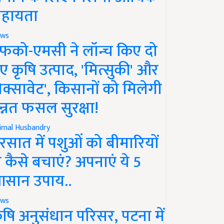
हायता
ws
फको-एमसी ने लॉन्च किए दो
ए कृषि उत्पाद, 'मित्सुकी' और
नेक्सावेट', किसानों को मिलेगी
न्नत फसल सुरक्षा!
imal Husbandry
रसात में पशुओं को बीमारियों
े कैसे बचाएं? अपनाएं ये 5
सान उपाय..
ws
ृषि अनुसंधान परिसर, पटना में