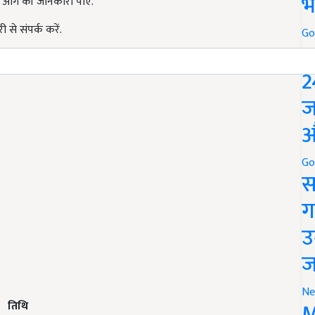
भ
 आगे की जानकारी पाएं.
से संपर्क करें.
Go
P
2
ज
औ
Go
स
ग
उ
ज
Ne
M
तिथि