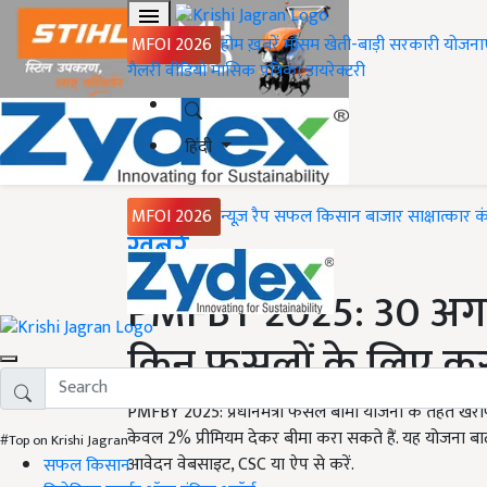
MFOI 2026
होम
ख़बरें
मौसम
खेती-बाड़ी
सरकारी योजना
गैलरी
वीडियो
मासिक पत्रिका
डायरेक्टरी
हिंदी
MFOI 2026
न्यूज़ रैप
सफल किसान
बाजार
साक्षात्कार
क
Home
ख़बरें
PMFBY 2025: 30 अगस्
किन फसलों के लिए करा
PMFBY 2025: प्रधानमंत्री फसल बीमा योजना के तहत खरी
केवल 2% प्रीमियम देकर बीमा करा सकते हैं. यह योजना बा
#Top on Krishi Jagran
आवेदन वेबसाइट, CSC या ऐप से करें.
सफल किसान