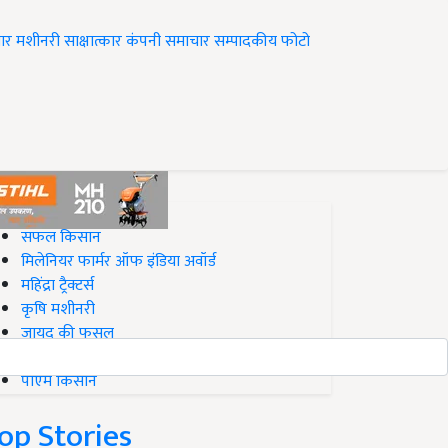
ार
मशीनरी
साक्षात्कार
कंपनी समाचार
सम्पादकीय
फोटो
op on Krishi Jagran
सफल किसान
मिलेनियर फार्मर ऑफ इंडिया अवॉर्ड
महिंद्रा ट्रैक्टर्स
कृषि मशीनरी
जायद की फसल
बिज़नेस आइडियाज
पीएम किसान
op Stories