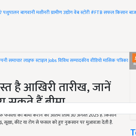
एं
पशुपालन
बागवानी
मशीनरी
ग्रामीण उद्योग
वेब स्टोरी
#FTB
सफल किसान
बाज
ंपनी समाचार
लाइफ स्टाइल
Jobs
विविध
सम्पादकीय
वीडियो
मासिक पत्रिका
#T
त है आखिरी तारीख, जानें
 सकते हैं बीमा
फ फसलों का बीमा कराने की अंतिम तिथि 30 अगस्त 2025 है. किसान
ढ़, सूखा, कीट या रोग से फसल को हुए नुकसान पर मुआवजा देती है.
T