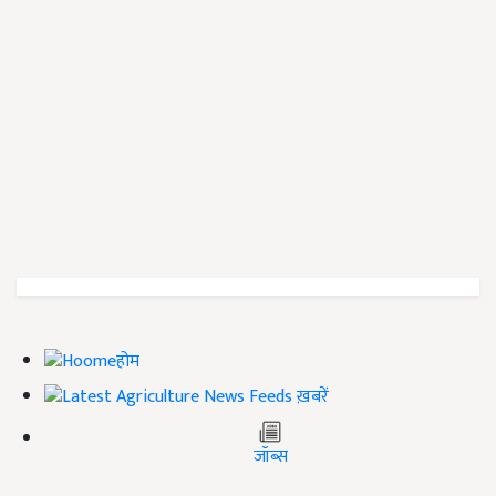
होम
ख़बरें
जॉब्स