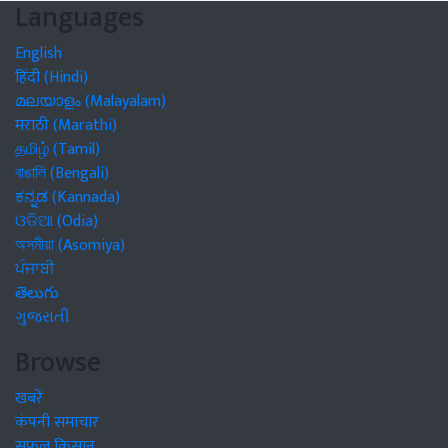
Languages
English
हिंदी (Hindi)
മലയാളം (Malayalam)
मराठी (Marathi)
தமிழ் (Tamil)
বাঙালি (Bengali)
ಕನ್ನಡ (Kannada)
ଓଡିଆ (Odia)
অসমীয়া (Asomiya)
ਪੰਜਾਬੀ
తెలుగు
ગુજરાતી
Browse
खबरें
कंपनी समाचार
सफल किसान