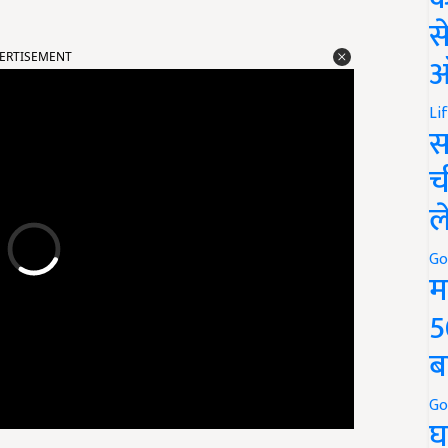
स
ERTISEMENT
ऑ
Li
स
च
ल
Go
म
5
ब
Go
घ