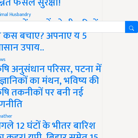
न्नत फसल सुरक्षा!
imal Husbandry
रसात में पशुओं को बीमारियों
े कैसे बचाएं? अपनाएं ये 5
सान उपाय..
ws
ृषि अनुसंधान परिसर, पटना में
ैज्ञानिकों का मंथन, भविष्य की
ृषि तकनीकों पर बनी नई
णनीति
ather
गले 12 घंटों के भीतर बारिश
ा कहर! यूपी, बिहार समेत 15