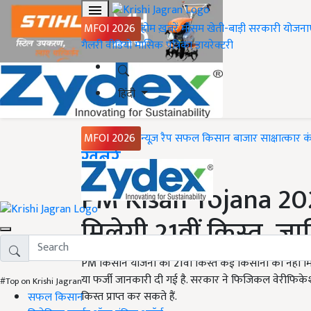
MFOI 2026
होम
ख़बरें
मौसम
खेती-बाड़ी
सरकारी योजना
गैलरी
वीडियो
मासिक पत्रिका
डायरेक्टरी
हिंदी
MFOI 2026
न्यूज़ रैप
सफल किसान
बाजार
साक्षात्कार
क
Home
ख़बरें
PM Kisan Yojana 2025
मिलेगी 21वीं किस्त, जान
PM किसान योजना की 21वीं किस्त कई किसानों को नहीं मिले
या फर्जी जानकारी दी गई है. सरकार ने फिजिकल वेरीफिके
#Top on Krishi Jagran
किस्त प्राप्त कर सकते हैं.
सफल किसान