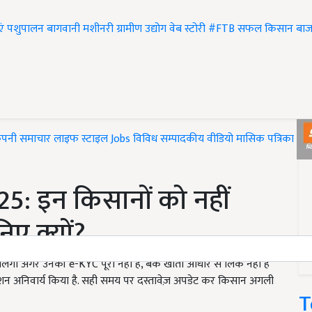
एं
पशुपालन
बागवानी
मशीनरी
ग्रामीण उद्योग
वेब स्टोरी
#FTB
सफल किसान
बाज
ंपनी समाचार
लाइफ स्टाइल
Jobs
विविध
सम्पादकीय
वीडियो
मासिक पत्रिका
#T
: इन किसानों को नहीं
िए क्यों?
गी अगर उनकी e-KYC पूरी नहीं है, बैंक खाता आधार से लिंक नहीं है
शन अनिवार्य किया है. सही समय पर दस्तावेज़ अपडेट कर किसान अगली
T