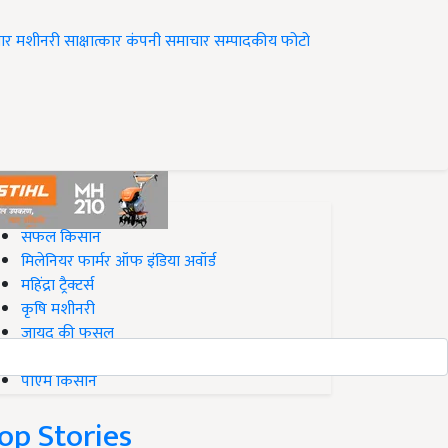
ार
मशीनरी
साक्षात्कार
कंपनी समाचार
सम्पादकीय
फोटो
op on Krishi Jagran
सफल किसान
मिलेनियर फार्मर ऑफ इंडिया अवॉर्ड
महिंद्रा ट्रैक्टर्स
कृषि मशीनरी
जायद की फसल
बिज़नेस आइडियाज
पीएम किसान
op Stories