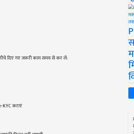
P
स
म
नीचे दिए गए जरूरी काम समय से कर लें:
म
क
 e-KYC कराएं