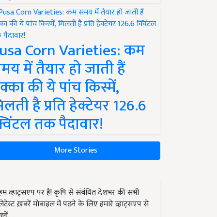
usa Corn Varieties: कम
मय में तैयार हो जाती हैं
क्का की ये पांच किस्में,
िलती है प्रति हेक्टेयर 126.6
्विंटल तक पैदावार!
More Stories
हम व्हाट्सएप पर हैं! कृषि से संबंधित देशभर की सभी
लेटेस्ट ख़बरें मोबाइल में पढ़ने के लिए हमारे व्हाट्सएप से
जुड़ें.