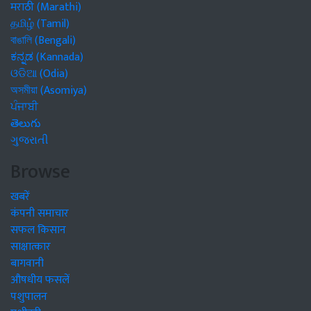
मराठी (Marathi)
தமிழ் (Tamil)
বাঙালি (Bengali)
ಕನ್ನಡ (Kannada)
ଓଡିଆ (Odia)
অসমীয়া (Asomiya)
ਪੰਜਾਬੀ
తెలుగు
ગુજરાતી
Browse
खबरें
कंपनी समाचार
सफल किसान
साक्षात्कार
बागवानी
औषधीय फसलें
पशुपालन