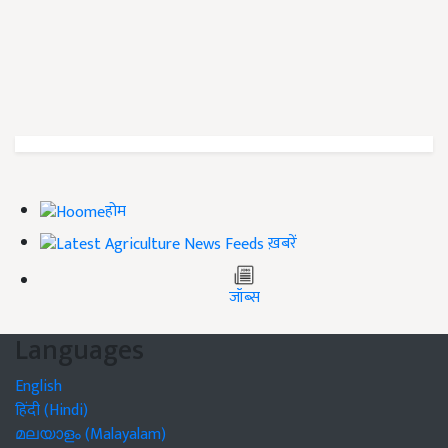
होम
ख़बरें
जॉब्स
Languages
English
हिंदी (Hindi)
മലയാളം (Malayalam)