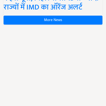
राज्यों में IMD का ऑरेंज अलर्ट
More News