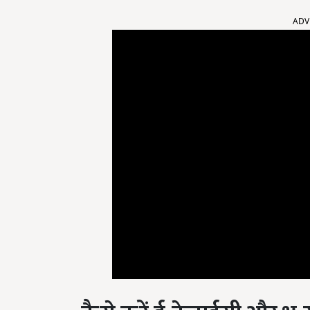
ADV
कैसे करें ई-केवाईसी और भू-