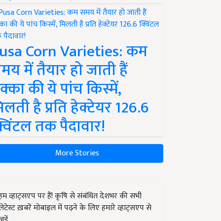
usa Corn Varieties: कम
मय में तैयार हो जाती हैं
क्का की ये पांच किस्में,
िलती है प्रति हेक्टेयर 126.6
्विंटल तक पैदावार!
More Stories
हम व्हाट्सएप पर हैं! कृषि से संबंधित देशभर की सभी
लेटेस्ट ख़बरें मोबाइल में पढ़ने के लिए हमारे व्हाट्सएप से
जुड़ें.