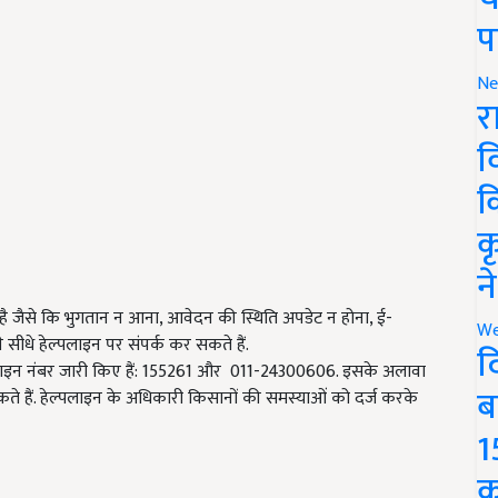
प
Ne
र
व
क
क
न
ै जैसे कि भुगतान न आना, आवेदन की स्थिति अपडेट न होना, ई-
We
 सीधे हेल्पलाइन पर संपर्क कर सकते हैं.
द
ेल्पलाइन नंबर जारी किए हैं: 155261 और 011-24300606. इसके अलावा
ब
े हैं. हेल्पलाइन के अधिकारी किसानों की समस्याओं को दर्ज करके
1
क