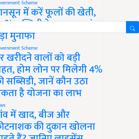
vernment Scheme
ानसून में करें फूलों की खेती,
0% सब्सिडी के साथ कमाएं
ड़ा मुनाफा
vernment Scheme
र खरीदने वालों को बड़ी
ाहत, होम लोन पर मिलेगी 4%
ी सब्सिडी, जानें कौन उठा
कता है योजना का लाभ
ws
ांव में खाद, बीज और
ीटनाशक की दुकान खोलना
ाहते हैं? जानिए लाइसेंस,