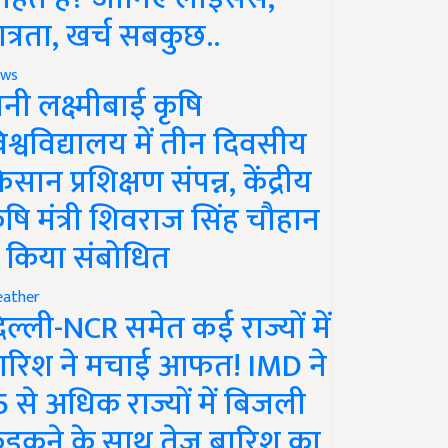
ात्रता, खर्च सबकुछ..
ws
ानी लक्ष्मीबाई कृषि
िश्वविद्यालय में तीन दिवसीय
िसान प्रशिक्षण संपन्न, केंद्रीय
ृषि मंत्री शिवराज सिंह चौहान
े किया संबोधित
ather
िल्ली-NCR समेत कई राज्यों में
ारिश ने मचाई आफत! IMD ने
5 से अधिक राज्यों में बिजली
ड़कने के साथ तेज बारिश का