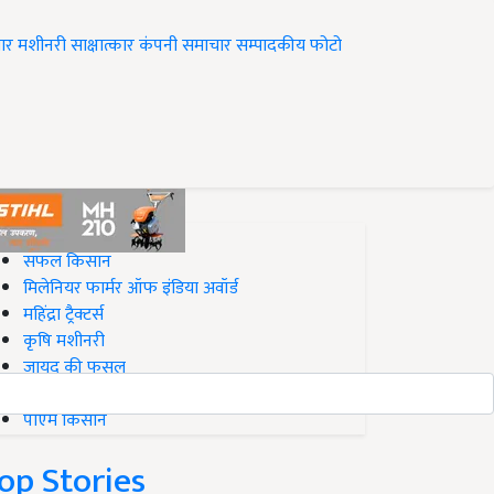
ार
मशीनरी
साक्षात्कार
कंपनी समाचार
सम्पादकीय
फोटो
op on Krishi Jagran
सफल किसान
मिलेनियर फार्मर ऑफ इंडिया अवॉर्ड
महिंद्रा ट्रैक्टर्स
कृषि मशीनरी
जायद की फसल
बिज़नेस आइडियाज
पीएम किसान
op Stories