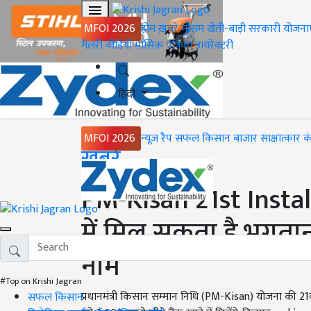
MFOI 2026
होम
ख़बरें
मौसम
खेती-बाड़ी
सरकारी योजना
गैलरी
वीडियो
मासिक पत्रिका
डायरेक्टरी
हिंदी
MFOI 2026
न्यूज़ रैप
सफल किसान
बाजार
साक्षात्कार
क
Home
ख़बरें
PM-Kisan 21st Install
में मिल सकता है भुगतान
नाम
#Top on Krishi Jagran
प्रधानमंत्री किसान सम्मान निधि (PM-Kisan) योजना की 21वीं
सफल किसान