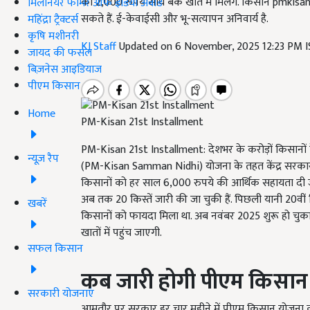
को 2,000 रुपये सीधे बैंक खाते में मिलेंगे. किसान pm
मिलेनियर फार्मर ऑफ इंडिया अवॉर्ड
सकते हैं. ई-केवाईसी और भू-सत्यापन अनिवार्य है.
महिंद्रा ट्रैक्टर्स
कृषि मशीनरी
KJ Staff
Updated on 6 November, 2025 12:23 PM 
जायद की फसल
बिज़नेस आइडियाज
पीएम किसान
Home
PM-Kisan 21st Installment
PM-Kisan 21st Installment: देशभर के करोड़ों किसानों क
न्यूज़ रैप
(PM-Kisan Samman Nidhi) योजना के तहत केंद्र सरकार ब
किसानों को हर साल 6,000 रुपये की आर्थिक सहायता दी जाती ह
अब तक 20 किस्तें जारी की जा चुकी हैं. पिछली यानी 20वीं
खबरें
किसानों को फायदा मिला था. अब नवंबर 2025 शुरू हो चुका 
खातों में पहुंच जाएगी.
सफल किसान
कब जारी होगी पीएम किसान
सरकारी योजनाएं
आमतौर पर सरकार हर चार महीने में पीएम किसान योजना की