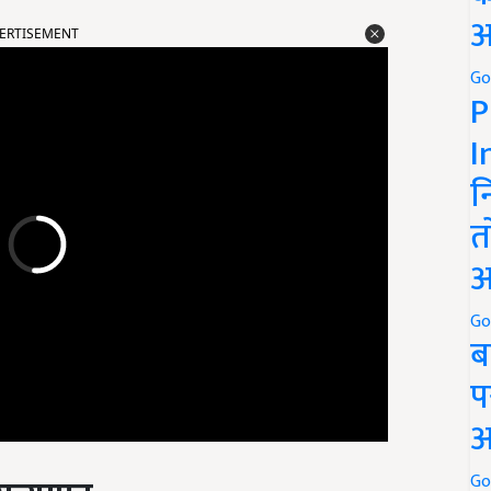
ERTISEMENT
अ
Go
P
I
न
त
अ
Go
ब
प
अ
सत्यापन
Go