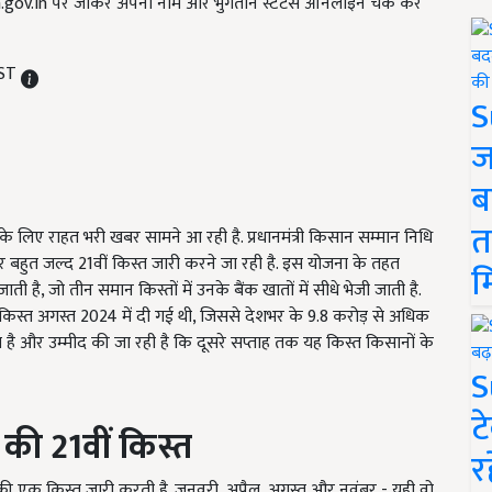
kisan.gov.in पर जाकर अपना नाम और भुगतान स्टेटस ऑनलाइन चेक कर
IST
S
ज
ब
त
े लिए राहत भरी खबर सामने आ रही है. प्रधानमंत्री किसान सम्मान निधि
हुत जल्द 21वीं किस्त जारी करने जा रही है. इस योजना के तहत
म
ै, जो तीन समान किस्तों में उनके बैंक खातों में सीधे भेजी जाती है.
 किस्त अगस्त 2024 में दी गई थी, जिससे देशभर के 9.8 करोड़ से अधिक
है और उम्मीद की जा रही है कि दूसरे सप्ताह तक यह किस्त किसानों के
S
ट
 की 21
वीं किस्त
र
 एक किस्त जारी करती है. जनवरी, अप्रैल, अगस्त और नवंबर - यही वो