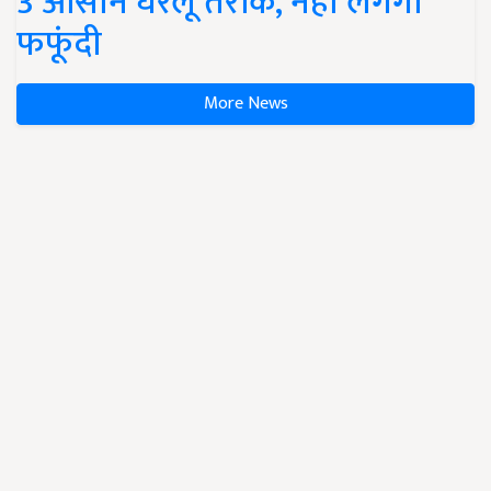
3 आसान घरेलू तरीके, नहीं लगेगी
फफूंदी
More News