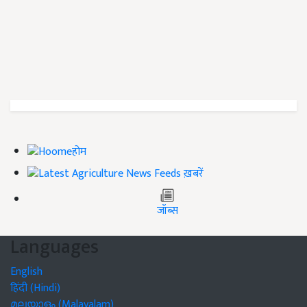
होम
ख़बरें
जॉब्स
Languages
English
हिंदी (Hindi)
മലയാളം (Malayalam)