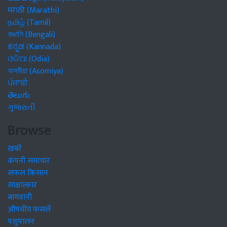
मराठी (Marathi)
தமிழ் (Tamil)
বাঙালি (Bengali)
ಕನ್ನಡ (Kannada)
ଓଡିଆ (Odia)
অসমীয়া (Asomiya)
ਪੰਜਾਬੀ
తెలుగు
ગુજરાતી
Browse
खबरें
कंपनी समाचार
सफल किसान
साक्षात्कार
बागवानी
औषधीय फसलें
पशुपालन