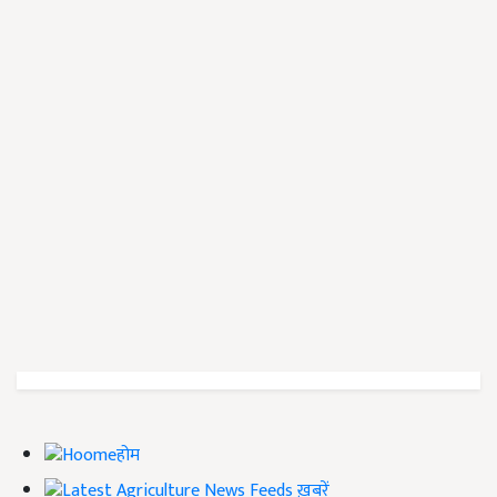
होम
ख़बरें