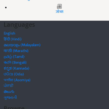
जॉब्स
Languages
English
हिंदी (Hindi)
മലയാളം (Malayalam)
मराठी (Marathi)
தமிழ் (Tamil)
বাঙালি (Bengali)
ಕನ್ನಡ (Kannada)
ଓଡିଆ (Odia)
অসমীয়া (Asomiya)
ਪੰਜਾਬੀ
తెలుగు
ગુજરાતી
Browse