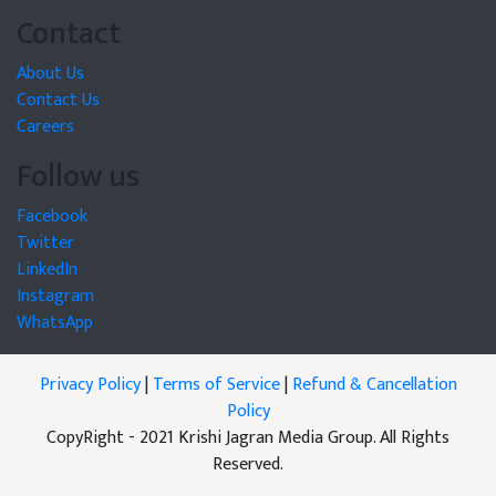
Contact
About Us
Contact Us
Careers
Follow us
Facebook
Twitter
LinkedIn
Instagram
WhatsApp
Privacy Policy
|
Terms of Service
|
Refund & Cancellation
Policy
CopyRight - 2021 Krishi Jagran Media Group. All Rights
Reserved.