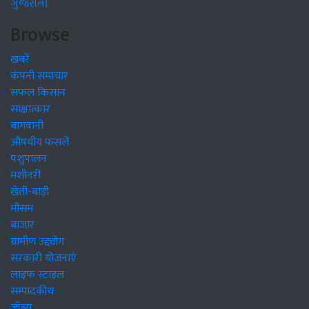
ગુજરાતી
Browse
खबरें
कंपनी समाचार
सफल किसान
साक्षात्कार
बागवानी
औषधीय फसलें
पशुपालन
मशीनरी
खेती-बाड़ी
मौसम
बाजार
ग्रामीण उद्द्योग
सरकारी योजनाएं
लाइफ स्टाइल
सम्पादकीय
जॉब्स