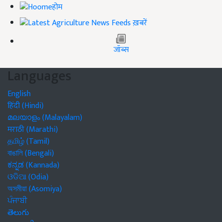
होम
ख़बरें
जॉब्स
Languages
English
हिंदी (Hindi)
മലയാളം (Malayalam)
मराठी (Marathi)
தமிழ் (Tamil)
বাঙালি (Bengali)
ಕನ್ನಡ (Kannada)
ଓଡିଆ (Odia)
অসমীয়া (Asomiya)
ਪੰਜਾਬੀ
తెలుగు