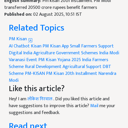
English Summary:
Pm kisan 20th installment PM Modi
transferred 20500 crore rupees benefit farmers
Published on:
02 August 2025, 10:51 IST
Related Topics
PM Kisan
AI Chatbot Kisan
PM Kisan App
Small Farmers Support
Digital India Agriculture
Government Schemes India
Modi
Varanasi Event
PM Kisan Yojana 2025
India Farmers
Scheme
Rural Development
Agricultural Support
DBT
Scheme
PM-KISAN
PM Kisan 20th Installment
Narendra
Modi
Like this article?
Hey! I am
लोकेश निरवाल
. Did you liked this article and
have suggestions to improve this article?
Mail
me your
suggestions and feedback.
Read next