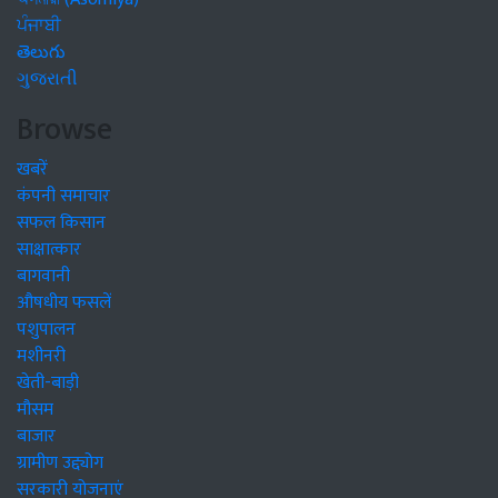
ਪੰਜਾਬੀ
తెలుగు
ગુજરાતી
Browse
खबरें
कंपनी समाचार
सफल किसान
साक्षात्कार
बागवानी
औषधीय फसलें
पशुपालन
मशीनरी
खेती-बाड़ी
मौसम
बाजार
ग्रामीण उद्द्योग
सरकारी योजनाएं