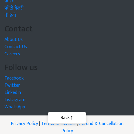
फोरम
फोटो गैलरी
वीडियो
Contact
About Us
Contact Us
Careers
Follow us
Facebook
Twitter
LinkedIn
Instagram
WhatsApp
Privacy Policy
|
Terms of Service
|
Refund & Cancellation
Policy