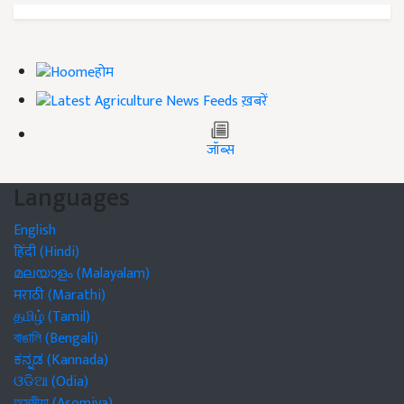
होम
ख़बरें
जॉब्स
Languages
English
हिंदी (Hindi)
മലയാളം (Malayalam)
मराठी (Marathi)
தமிழ் (Tamil)
বাঙালি (Bengali)
ಕನ್ನಡ (Kannada)
ଓଡିଆ (Odia)
অসমীয়া (Asomiya)