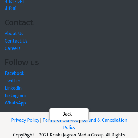
फोटो गैलरी
वीडियो
Contact
About Us
Contact Us
Careers
Follow us
Facebook
Twitter
LinkedIn
Instagram
WhatsApp
Privacy Policy
|
Terms of Service
|
Refund & Cancellation
Policy
CopyRight - 2021 Krishi Jagran Media Group. All Rights