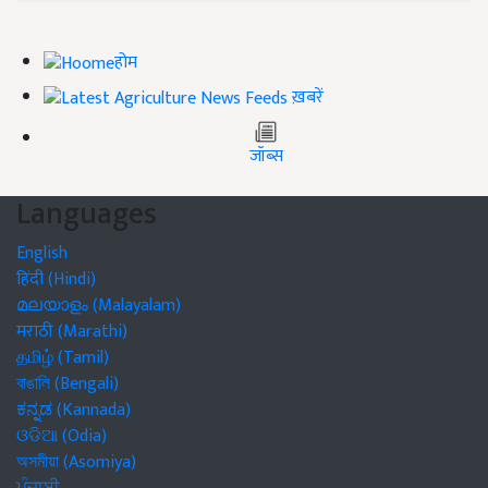
होम
ख़बरें
जॉब्स
Languages
English
हिंदी (Hindi)
മലയാളം (Malayalam)
मराठी (Marathi)
தமிழ் (Tamil)
বাঙালি (Bengali)
ಕನ್ನಡ (Kannada)
ଓଡିଆ (Odia)
অসমীয়া (Asomiya)