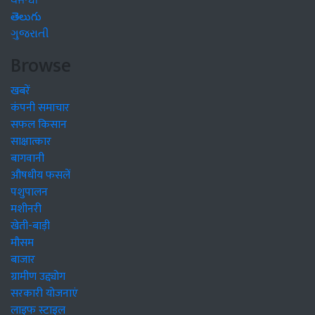
ਪੰਜਾਬੀ
తెలుగు
ગુજરાતી
Browse
खबरें
कंपनी समाचार
सफल किसान
साक्षात्कार
बागवानी
औषधीय फसलें
पशुपालन
मशीनरी
खेती-बाड़ी
मौसम
बाजार
ग्रामीण उद्द्योग
सरकारी योजनाएं
लाइफ स्टाइल