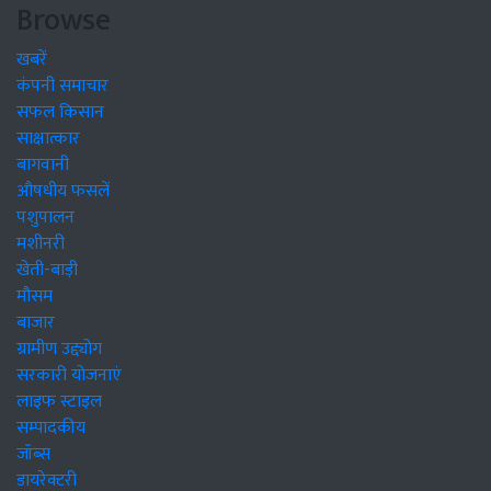
Browse
खबरें
कंपनी समाचार
सफल किसान
साक्षात्कार
बागवानी
औषधीय फसलें
पशुपालन
मशीनरी
खेती-बाड़ी
मौसम
बाजार
ग्रामीण उद्द्योग
सरकारी योजनाएं
लाइफ स्टाइल
सम्पादकीय
जॉब्स
डायरेक्टरी