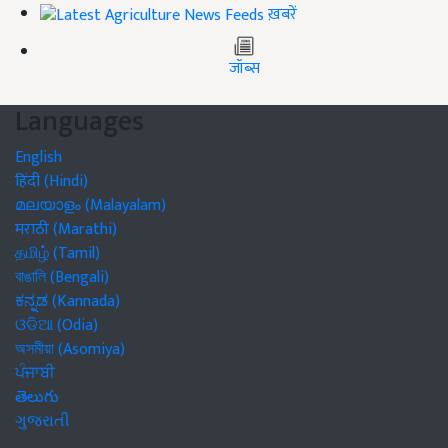
ख़बरें
जॉब्स
Languages
English
हिंदी (Hindi)
മലയാളം (Malayalam)
मराठी (Marathi)
தமிழ் (Tamil)
বাঙালি (Bengali)
ಕನ್ನಡ (Kannada)
ଓଡିଆ (Odia)
অসমীয়া (Asomiya)
ਪੰਜਾਬੀ
తెలుగు
ગુજરાતી