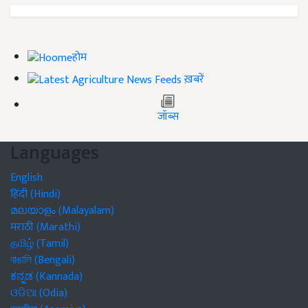
होम
ख़बरें
जॉब्स
Languages
English
हिंदी (Hindi)
മലയാളം (Malayalam)
मराठी (Marathi)
தமிழ் (Tamil)
বাঙালি (Bengali)
ಕನ್ನಡ (Kannada)
ଓଡିଆ (Odia)