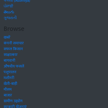
অসমীয়া (Asomiya)
ਪੰਜਾਬੀ
తెలుగు
ગુજરાતી
Browse
खबरें
कंपनी समाचार
सफल किसान
साक्षात्कार
बागवानी
औषधीय फसलें
पशुपालन
मशीनरी
खेती-बाड़ी
मौसम
बाजार
ग्रामीण उद्द्योग
सरकारी योजनाएं