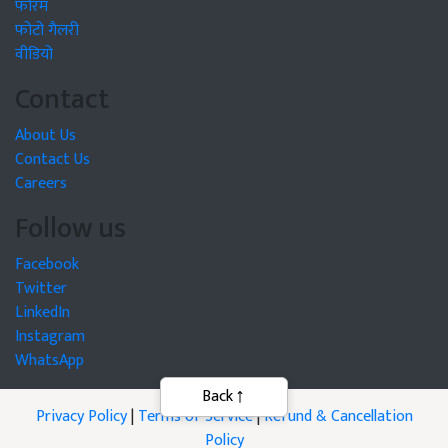
फोरम
फोटो गैलरी
वीडियो
Contact
About Us
Contact Us
Careers
Follow us
Facebook
Twitter
LinkedIn
Instagram
WhatsApp
Privacy Policy
|
Terms of Service
|
Refund & Cancellation
Policy