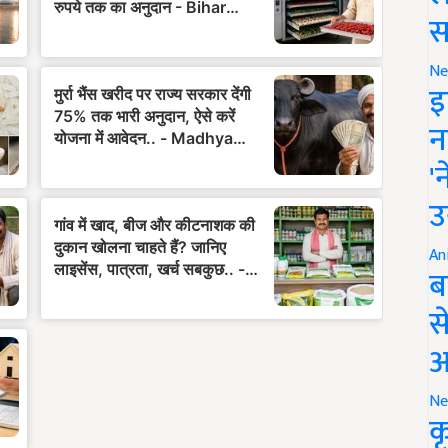
स
Ne
इ
न
'
उ
An
ब
स
आ
Ne
क