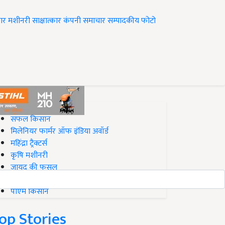
ार
मशीनरी
साक्षात्कार
कंपनी समाचार
सम्पादकीय
फोटो
op on Krishi Jagran
सफल किसान
मिलेनियर फार्मर ऑफ इंडिया अवॉर्ड
महिंद्रा ट्रैक्टर्स
कृषि मशीनरी
जायद की फसल
बिज़नेस आइडियाज
पीएम किसान
op Stories