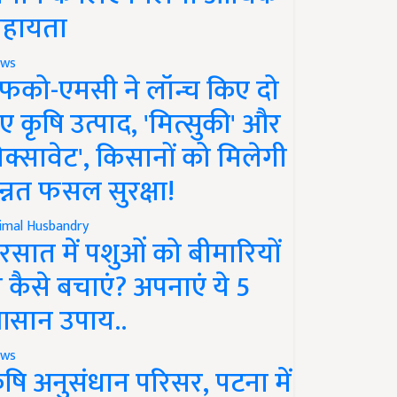
हायता
ws
फको-एमसी ने लॉन्च किए दो
ए कृषि उत्पाद, 'मित्सुकी' और
नेक्सावेट', किसानों को मिलेगी
न्नत फसल सुरक्षा!
imal Husbandry
रसात में पशुओं को बीमारियों
े कैसे बचाएं? अपनाएं ये 5
सान उपाय..
ws
ृषि अनुसंधान परिसर, पटना में