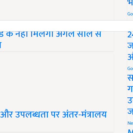
भ
Go
P
ड के नहीं मिलेगा अगले साल से
2
भ
ज
औ
Go
स
ग
उ
ज
 और उपलब्धता पर अंतर-मंत्रालय
Ne
M