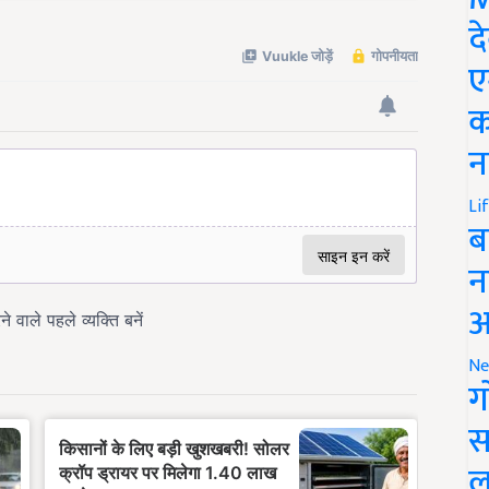
द
ए
क
न
Li
ब
न
आ
Ne
ग
स
ल