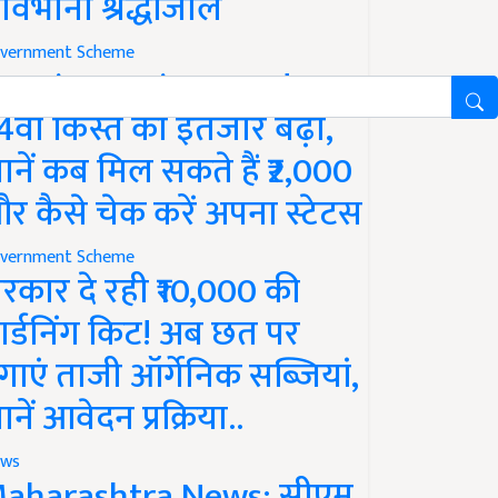
ावभीनी श्रद्धांजलि
vernment Scheme
M Kisan Yojana Update:
4वीं किस्त का इंतजार बढ़ा,
ानें कब मिल सकते हैं ₹2,000
र कैसे चेक करें अपना स्टेटस
vernment Scheme
रकार दे रही ₹10,000 की
ार्डनिंग किट! अब छत पर
गाएं ताजी ऑर्गेनिक सब्जियां,
ानें आवेदन प्रक्रिया..
ws
aharashtra News: सीएम