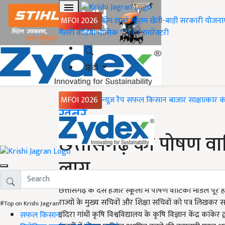
MFOI 2026
होम
ख़बरें
मौसम
खेती-बाड़ी
सरकारी योजना
गैलरी
वीडियो
मासिक पत्रिका
डायरेक्टरी
हिंदी
MFOI 2026
न्यूज़ रैप
सफल किसान
बाजार
साक्षात्कार
क
Home
ख़बरें
छत्तीसगढ़ का पोषण वाटि
लागू
छत्तीसगढ़ के दस हजार स्कूलों में पोषण वाटिका मॉडल पूरे ह
राज्यों के मुख्य सचिवों और शिक्षा सचिवों को पत्र लिखकर सभ
#Top on Krishi Jagran
इंदिरा गांधी कृषि विश्वविद्यालय के कृषि विज्ञान केंद्र कां
सफल किसान