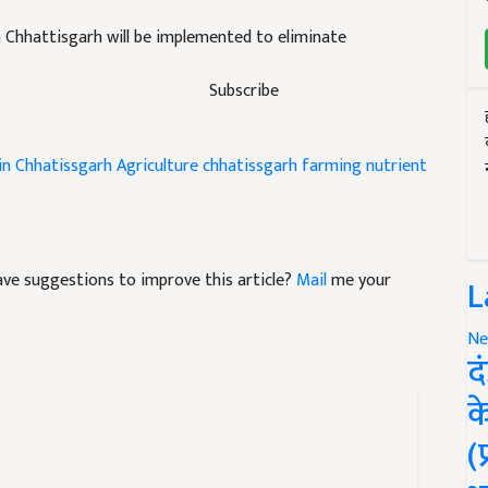
n Chhattisgarh will be implemented to eliminate
Subscribe
in Chhatissgarh
Agriculture
chhatissgarh farming
nutrient
 have suggestions to improve this article?
Mail
me your
L
Ne
द
क
(