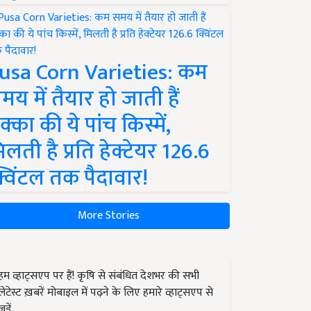
usa Corn Varieties: कम
मय में तैयार हो जाती हैं
क्का की ये पांच किस्में,
िलती है प्रति हेक्टेयर 126.6
्विंटल तक पैदावार!
More Stories
हम व्हाट्सएप पर हैं! कृषि से संबंधित देशभर की सभी
लेटेस्ट ख़बरें मोबाइल में पढ़ने के लिए हमारे व्हाट्सएप से
जुड़ें.