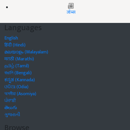
जॉब्स
Languages
English
हिंदी (Hindi)
മലയാളം (Malayalam)
मराठी (Marathi)
தமிழ் (Tamil)
বাঙালি (Bengali)
ಕನ್ನಡ (Kannada)
ଓଡିଆ (Odia)
অসমীয়া (Asomiya)
ਪੰਜਾਬੀ
తెలుగు
ગુજરાતી
Browse