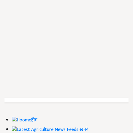
होम
ख़बरें