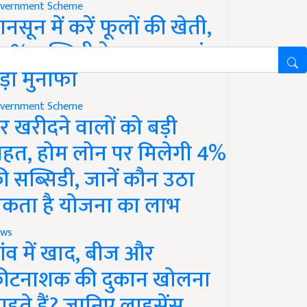
vernment Scheme
ानसून में करें फूलों की खेती,
0% सब्सिडी के साथ कमाएं
ड़ा मुनाफा
vernment Scheme
र खरीदने वालों को बड़ी
ाहत, होम लोन पर मिलेगी 4%
ी सब्सिडी, जानें कौन उठा
कता है योजना का लाभ
ws
ांव में खाद, बीज और
ीटनाशक की दुकान खोलना
ाहते हैं? जानिए लाइसेंस,