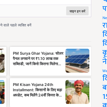
प
Ne
र
व
क
क
न
We
द
ब
1
क