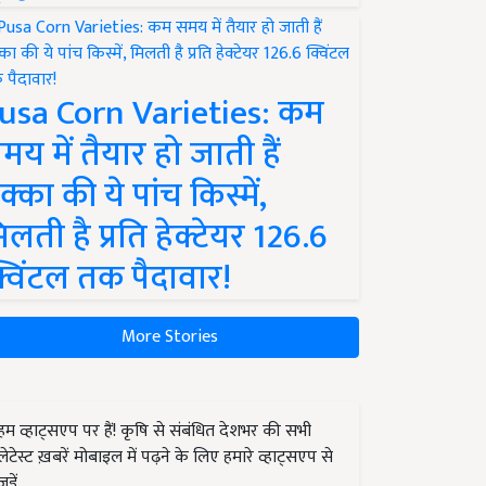
usa Corn Varieties: कम
मय में तैयार हो जाती हैं
क्का की ये पांच किस्में,
िलती है प्रति हेक्टेयर 126.6
्विंटल तक पैदावार!
More Stories
हम व्हाट्सएप पर हैं! कृषि से संबंधित देशभर की सभी
लेटेस्ट ख़बरें मोबाइल में पढ़ने के लिए हमारे व्हाट्सएप से
जुड़ें.