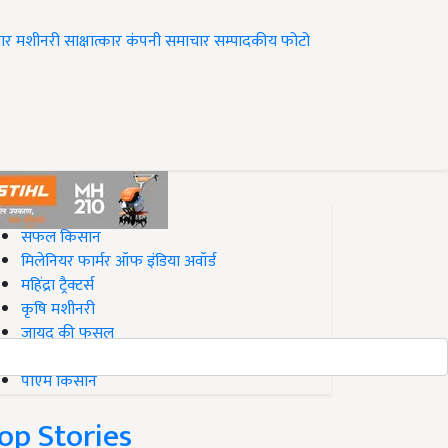
ार
मशीनरी
साक्षात्कार
कंपनी समाचार
सम्पादकीय
फोटो
op on Krishi Jagran
सफल किसान
मिलेनियर फार्मर ऑफ इंडिया अवॉर्ड
महिंद्रा ट्रैक्टर्स
कृषि मशीनरी
जायद की फसल
बिज़नेस आइडियाज
पीएम किसान
op Stories