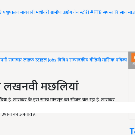
एं
पशुपालन
बागवानी
मशीनरी
ग्रामीण उद्योग
वेब स्टोरी
#FTB
सफल किसान
बाज
ंपनी समाचार
लाइफ स्टाइल
Jobs
विविध
सम्पादकीय
वीडियो
मासिक पत्रिका
#T
ंगी लखनवी मछलियां
 डाल दिया है. खासकर के इस समय मानसून का सीजन चल रहा है. खासकर
रियों से त्रस्त मरीजों की भींड का प्रमाण इस बात को साबित करता है.
पायों को अपनाते है.
T