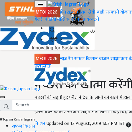
MFOI 2026
होम
ख़बरें
मौसम
खेती-बाड़ी
सरकारी योजना
गैलरी
वीडियो
मासिक पत्रिका
डायरेक्टरी
हिंदी
MFOI 2026
न्यूज़ रैप
सफल किसान
बाजार
साक्षात्कार
क
Home
ख़बरें
मच्छरों का खात्मा करे
मच्छरों की बढ़ती हुई फौज ने देश के लोगों को खतरे में
बारिश के मौसम में बुखार, डायरिया, डेंगू, मलेरिया आदि बीमा
इससे बचने के लिए सरकार सहित आम लोग भी कई तरह के उ
#Top on Krishi Jagran
किशन
Updated on 12 August, 2019 1:03 PM IST
सफल किसान