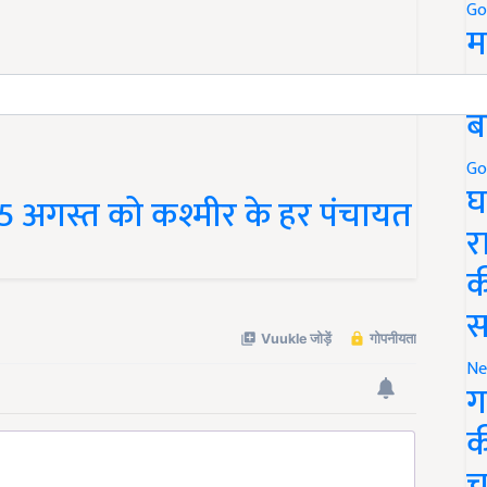
Go
म
5
ब
Go
घ
 15 अगस्त को कश्मीर के हर पंचायत
र
क
स
Ne
ग
क
च