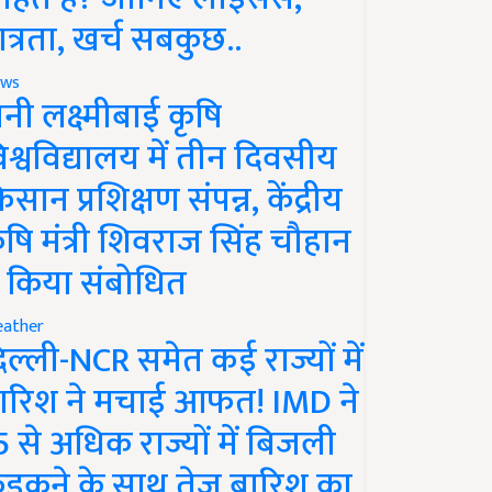
ात्रता, खर्च सबकुछ..
ws
ानी लक्ष्मीबाई कृषि
िश्वविद्यालय में तीन दिवसीय
िसान प्रशिक्षण संपन्न, केंद्रीय
ृषि मंत्री शिवराज सिंह चौहान
े किया संबोधित
ather
िल्ली-NCR समेत कई राज्यों में
ारिश ने मचाई आफत! IMD ने
5 से अधिक राज्यों में बिजली
ड़कने के साथ तेज बारिश का