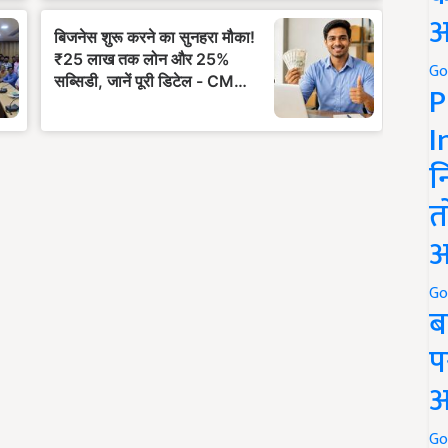
अ
Go
P
I
न
त
अ
Go
ब
प
अ
Go