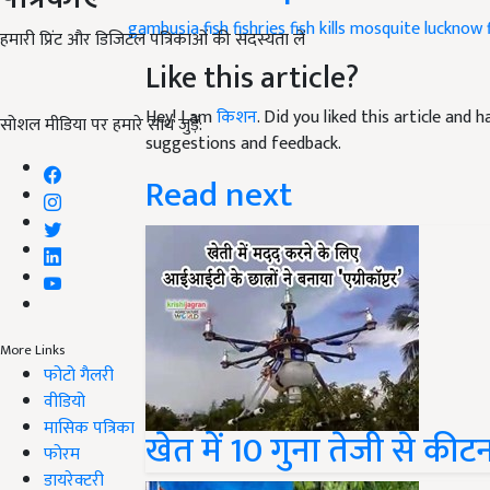
gambusia fish
fishries fish
kills mosquite
lucknow 
हमारी प्रिंट और डिजिटल पत्रिकाओं की सदस्यता लें
Like this article?
Hey! I am
किशन
. Did you liked this article and
सोशल मीडिया पर हमारे साथ जुड़ें:
suggestions and feedback.
Read next
More Links
फोटो गैलरी
वीडियो
मासिक पत्रिका
खेत में 10 गुना तेजी से की
फोरम
डायरेक्टरी