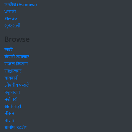
অসমীয়া (Asomiya)
ਪੰਜਾਬੀ
తెలుగు
ગુજરાતી
Browse
खबरें
कंपनी समाचार
सफल किसान
साक्षात्कार
बागवानी
औषधीय फसलें
पशुपालन
मशीनरी
खेती-बाड़ी
मौसम
बाजार
ग्रामीण उद्द्योग