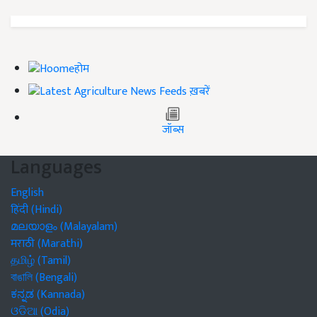
होम
ख़बरें
जॉब्स
Languages
English
हिंदी (Hindi)
മലയാളം (Malayalam)
मराठी (Marathi)
தமிழ் (Tamil)
বাঙালি (Bengali)
ಕನ್ನಡ (Kannada)
ଓଡିଆ (Odia)