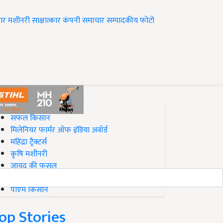
ार
मशीनरी
साक्षात्कार
कंपनी समाचार
सम्पादकीय
फोटो
op on Krishi Jagran
सफल किसान
मिलेनियर फार्मर ऑफ इंडिया अवॉर्ड
महिंद्रा ट्रैक्टर्स
कृषि मशीनरी
जायद की फसल
बिज़नेस आइडियाज
पीएम किसान
op Stories