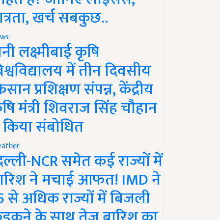
ात्रता, खर्च सबकुछ..
ws
ानी लक्ष्मीबाई कृषि
िश्वविद्यालय में तीन दिवसीय
िसान प्रशिक्षण संपन्न, केंद्रीय
ृषि मंत्री शिवराज सिंह चौहान
े किया संबोधित
ather
िल्ली-NCR समेत कई राज्यों में
ारिश ने मचाई आफत! IMD ने
5 से अधिक राज्यों में बिजली
ड़कने के साथ तेज बारिश का