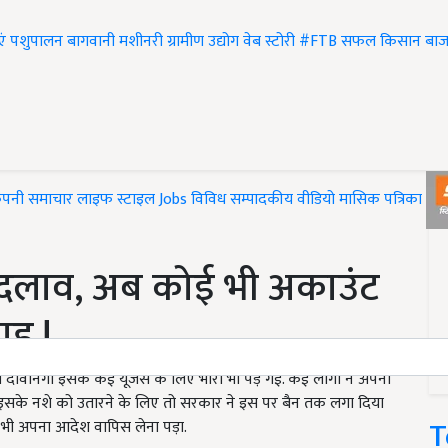
एं
पशुपालन
बागवानी
मशीनरी
ग्रामीण उद्योग
वेब स्टोरी
#FTB
सफल किसान
बाज
ंपनी समाचार
लाइफ स्टाइल
Jobs
विविध
सम्पादकीय
वीडियो
मासिक पत्रिका
#T
बदलाव, अब कोई भी अकाउंट
ाड़ !
दीवानगी इसके कई यूजर्स के लिए भारी भी पड़ गई. कई लोगों ने अपनी
 से इसके नशे को उतारने के लिए तो सरकार ने इस पर बैन तक लगा दिया
T
 भी अपना आदेश वापिस लेना पड़ा.