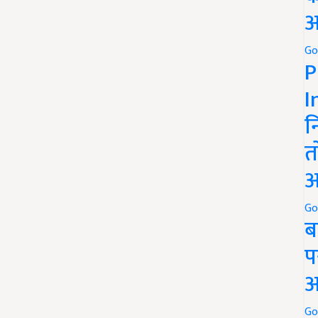
अ
Go
P
I
न
त
अ
Go
ब
प
अ
Go