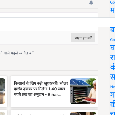
Go
म
5
ब
Go
घ
र
क
स
Ne
ग
क
च