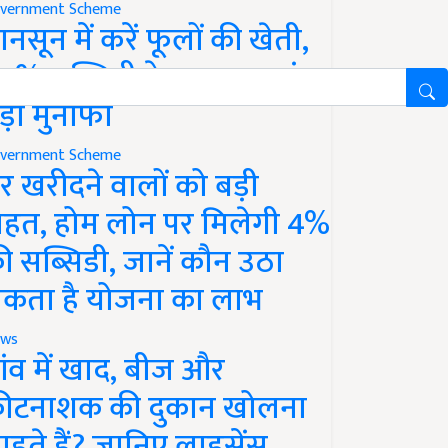
vernment Scheme
ानसून में करें फूलों की खेती,
0% सब्सिडी के साथ कमाएं
ड़ा मुनाफा
vernment Scheme
र खरीदने वालों को बड़ी
ाहत, होम लोन पर मिलेगी 4%
ी सब्सिडी, जानें कौन उठा
कता है योजना का लाभ
ws
ांव में खाद, बीज और
ीटनाशक की दुकान खोलना
ाहते हैं? जानिए लाइसेंस,