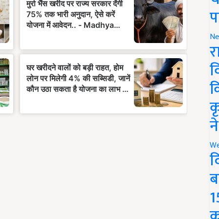
प
Ne
र
व
क
क
न
We
द
ब
1
क