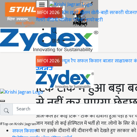
MFOI 2026
होम
ख़बरें
मौसम
खेती-बाड़ी
सरकारी योजना
गैलरी
वीडियो
मासिक पत्रिका
डायरेक्टरी
हिंदी
MFOI 2026
न्यूज़ रैप
सफल किसान
बाजार
साक्षात्कार
क
Home
ख़बरें
टिक टॉक में हुआ बड़ा 
से नहीं कर पाएगा छेड़छ
आज-कल हर कोई टिक - टॉक का दीवाना हुआ पड़ा है पर ये 
जान गवाई तो कई हॉस्पिटल में भर्ती हो गए. लोगों के सिर
#Top on Krishi Jagran
था पर इसके दीवानों की दीवानगी को देखते हुए सरकार को
सफल किसान