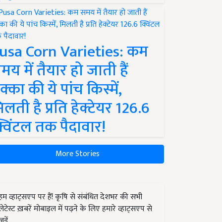
usa Corn Varieties: कम
मय में तैयार हो जाती हैं
क्का की ये पांच किस्में,
िलती है प्रति हेक्टेयर 126.6
्विंटल तक पैदावार!
More Stories
हम व्हाट्सएप पर हैं! कृषि से संबंधित देशभर की सभी
लेटेस्ट ख़बरें मोबाइल में पढ़ने के लिए हमारे व्हाट्सएप से
जुड़ें.