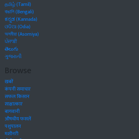
தமிழ் (Tamil)
বাঙালি (Bengali)
ಕನ್ನಡ (Kannada)
ଓଡିଆ (Odia)
অসমীয়া (Asomiya)
ਪੰਜਾਬੀ
తెలుగు
ગુજરાતી
Browse
खबरें
कंपनी समाचार
सफल किसान
साक्षात्कार
बागवानी
औषधीय फसलें
पशुपालन
मशीनरी