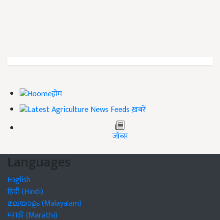
होम
ख़बरें
जॉब्स
Languages
English
हिंदी (Hindi)
മലയാളം (Malayalam)
मराठी (Marathi)