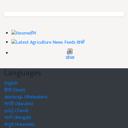
होम
ख़बरें
जॉब्स
Languages
English
हिंदी (Hindi)
മലയാളം (Malayalam)
मराठी (Marathi)
தமிழ் (Tamil)
বাঙালি (Bengali)
ಕನ್ನಡ (Kannada)