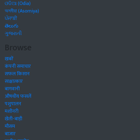
ଓଡିଆ (Odia)
অসমীয়া (Asomiya)
ਪੰਜਾਬੀ
తెలుగు
ગુજરાતી
Browse
खबरें
कंपनी समाचार
सफल किसान
साक्षात्कार
बागवानी
औषधीय फसलें
पशुपालन
मशीनरी
खेती-बाड़ी
मौसम
बाजार