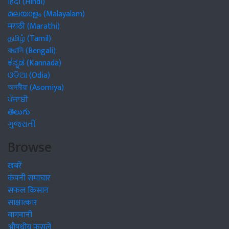
हिंदी (Hindi)
മലയാളം (Malayalam)
मराठी (Marathi)
தமிழ் (Tamil)
বাঙালি (Bengali)
ಕನ್ನಡ (Kannada)
ଓଡିଆ (Odia)
অসমীয়া (Asomiya)
ਪੰਜਾਬੀ
తెలుగు
ગુજરાતી
Browse
खबरें
कंपनी समाचार
सफल किसान
साक्षात्कार
बागवानी
औषधीय फसलें