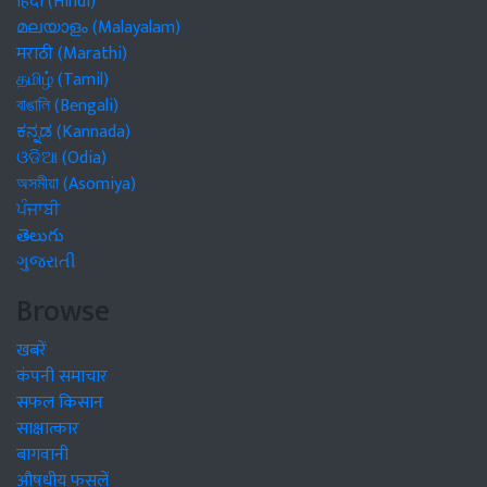
हिंदी (Hindi)
മലയാളം (Malayalam)
मराठी (Marathi)
தமிழ் (Tamil)
বাঙালি (Bengali)
ಕನ್ನಡ (Kannada)
ଓଡିଆ (Odia)
অসমীয়া (Asomiya)
ਪੰਜਾਬੀ
తెలుగు
ગુજરાતી
Browse
खबरें
कंपनी समाचार
सफल किसान
साक्षात्कार
बागवानी
औषधीय फसलें