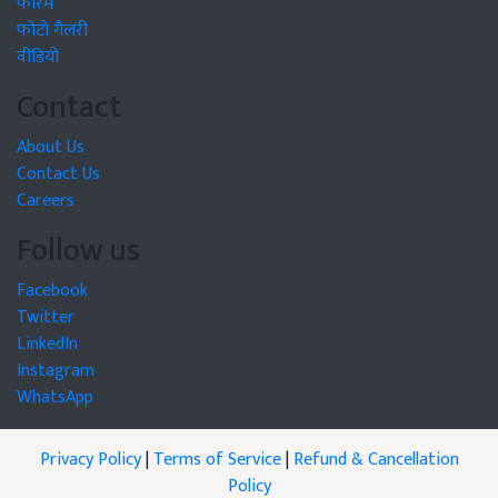
फोरम
फोटो गैलरी
वीडियो
Contact
About Us
Contact Us
Careers
Follow us
Facebook
Twitter
LinkedIn
Instagram
WhatsApp
Privacy Policy
|
Terms of Service
|
Refund & Cancellation
Policy