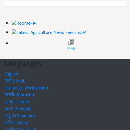
होम
ख़बरें
जॉब्स
Languages
English
हिंदी (Hindi)
മലയാളം (Malayalam)
मराठी (Marathi)
தமிழ் (Tamil)
বাঙালি (Bengali)
ಕನ್ನಡ (Kannada)
ଓଡିଆ (Odia)
অসমীয়া (Asomiya)