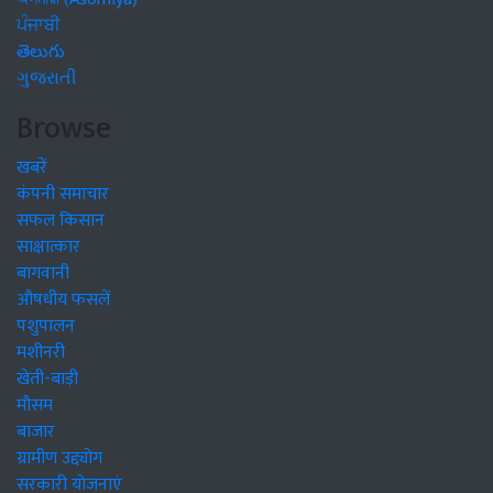
ਪੰਜਾਬੀ
తెలుగు
ગુજરાતી
Browse
खबरें
कंपनी समाचार
सफल किसान
साक्षात्कार
बागवानी
औषधीय फसलें
पशुपालन
मशीनरी
खेती-बाड़ी
मौसम
बाजार
ग्रामीण उद्द्योग
सरकारी योजनाएं