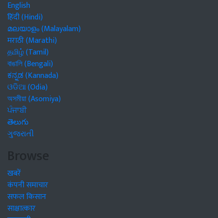
English
हिंदी (Hindi)
മലയാളം (Malayalam)
मराठी (Marathi)
தமிழ் (Tamil)
বাঙালি (Bengali)
ಕನ್ನಡ (Kannada)
ଓଡିଆ (Odia)
অসমীয়া (Asomiya)
ਪੰਜਾਬੀ
తెలుగు
ગુજરાતી
Browse
खबरें
कंपनी समाचार
सफल किसान
साक्षात्कार