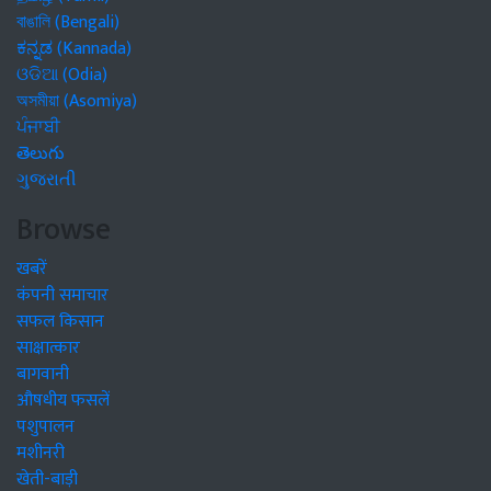
বাঙালি (Bengali)
ಕನ್ನಡ (Kannada)
ଓଡିଆ (Odia)
অসমীয়া (Asomiya)
ਪੰਜਾਬੀ
తెలుగు
ગુજરાતી
Browse
खबरें
कंपनी समाचार
सफल किसान
साक्षात्कार
बागवानी
औषधीय फसलें
पशुपालन
मशीनरी
खेती-बाड़ी