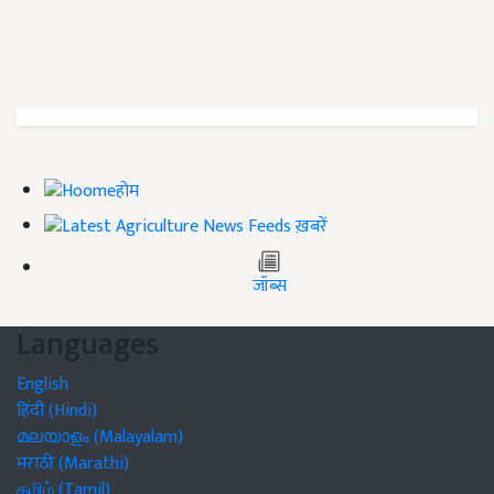
होम
ख़बरें
जॉब्स
Languages
English
हिंदी (Hindi)
മലയാളം (Malayalam)
मराठी (Marathi)
தமிழ் (Tamil)