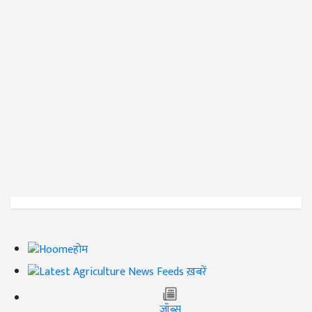
होम
ख़बरें
जॉब्स