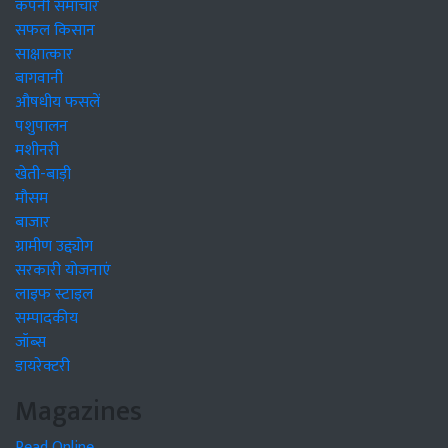
कंपनी समाचार
सफल किसान
साक्षात्कार
बागवानी
औषधीय फसलें
पशुपालन
मशीनरी
खेती-बाड़ी
मौसम
बाजार
ग्रामीण उद्द्योग
सरकारी योजनाएं
लाइफ स्टाइल
सम्पादकीय
जॉब्स
डायरेक्टरी
Magazines
Read Online