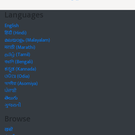
Languages
English
हिंदी (Hindi)
മലയാളം (Malayalam)
मराठी (Marathi)
தமிழ் (Tamil)
বাঙালি (Bengali)
ಕನ್ನಡ (Kannada)
ଓଡିଆ (Odia)
অসমীয়া (Asomiya)
ਪੰਜਾਬੀ
తెలుగు
ગુજરાતી
Browse
खबरें