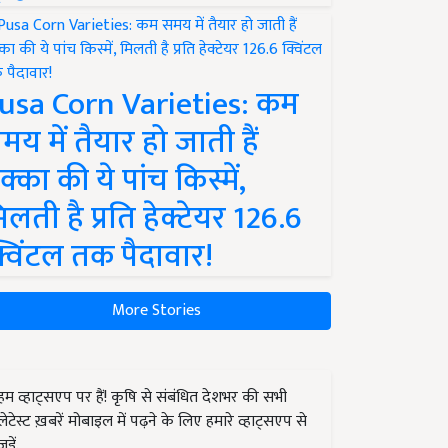
usa Corn Varieties: कम
मय में तैयार हो जाती हैं
क्का की ये पांच किस्में,
िलती है प्रति हेक्टेयर 126.6
्विंटल तक पैदावार!
More Stories
हम व्हाट्सएप पर हैं! कृषि से संबंधित देशभर की सभी
लेटेस्ट ख़बरें मोबाइल में पढ़ने के लिए हमारे व्हाट्सएप से
जुड़ें.