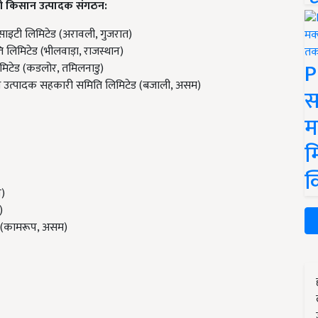
ेयरी किसान उत्पादक संगठन:
ोसाइटी लिमिटेड (अरावली, गुजरात)
ि लिमिटेड (भीलवाड़ा, राजस्थान)
P
िटेड (कडलोर, तमिलनाडु)
ध उत्पादक सहकारी समिति लिमिटेड (बजाली, असम)
स
म
म
क
न)
)
म (कामरूप, असम)