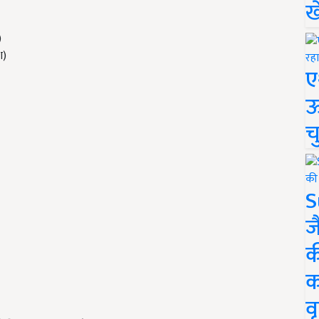
ख
)
श)
ए
ऊ
च
S
ज
क
क
वृ