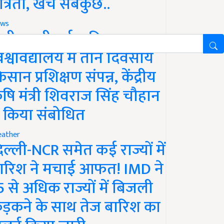
ात्रता, खर्च सबकुछ..
ws
ानी लक्ष्मीबाई कृषि
िश्वविद्यालय में तीन दिवसीय
िसान प्रशिक्षण संपन्न, केंद्रीय
ृषि मंत्री शिवराज सिंह चौहान
े किया संबोधित
ather
िल्ली-NCR समेत कई राज्यों में
ारिश ने मचाई आफत! IMD ने
5 से अधिक राज्यों में बिजली
ड़कने के साथ तेज बारिश का