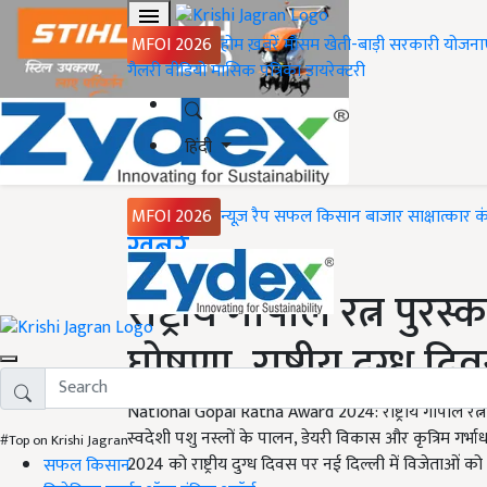
MFOI 2026
होम
ख़बरें
मौसम
खेती-बाड़ी
सरकारी योजना
गैलरी
वीडियो
मासिक पत्रिका
डायरेक्टरी
हिंदी
MFOI 2026
न्यूज़ रैप
सफल किसान
बाजार
साक्षात्कार
क
Home
ख़बरें
राष्ट्रीय गोपाल रत्न पु
घोषणा, राष्ट्रीय दुग्ध द
National Gopal Ratna Award 2024: राष्ट्रीय गोपाल रत्न प
स्वदेशी पशु नस्लों के पालन, डेयरी विकास और कृत्रिम गर्भाधा
#Top on Krishi Jagran
2024 को राष्ट्रीय दुग्ध दिवस पर नई दिल्ली में विजेताओं क
सफल किसान