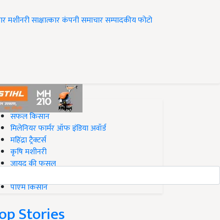
ार
मशीनरी
साक्षात्कार
कंपनी समाचार
सम्पादकीय
फोटो
op on Krishi Jagran
सफल किसान
मिलेनियर फार्मर ऑफ इंडिया अवॉर्ड
महिंद्रा ट्रैक्टर्स
कृषि मशीनरी
जायद की फसल
बिज़नेस आइडियाज
पीएम किसान
op Stories