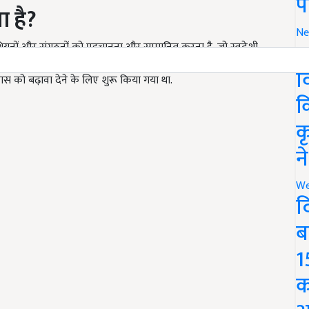
प
या है?
Ne
र
शियनों और संगठनों को पहचानना और सम्मानित करना है, जो स्वदेशी
 हैं. यह पुरस्कार
राष्ट्रीय गोकुल मिशन
के तहत दिया जाता है, जिसे
व
ास को बढ़ावा देने के लिए शुरू किया गया था.
क
क
न
We
द
ब
1
क