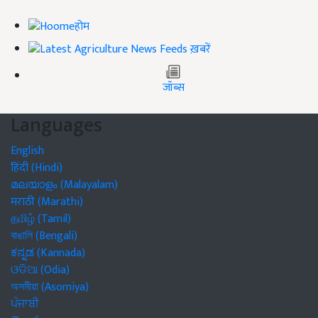
होम
ख़बरें
जॉब्स
Languages
English
हिंदी (Hindi)
മലയാളം (Malayalam)
मराठी (Marathi)
தமிழ் (Tamil)
বাঙালি (Bengali)
ಕನ್ನಡ (Kannada)
ଓଡିଆ (Odia)
অসমীয়া (Asomiya)
ਪੰਜਾਬੀ