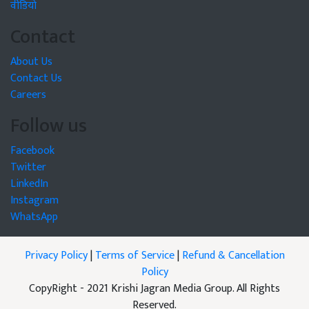
वीडियो
Contact
About Us
Contact Us
Careers
Follow us
Facebook
Twitter
LinkedIn
Instagram
WhatsApp
Privacy Policy
|
Terms of Service
|
Refund & Cancellation
Policy
CopyRight - 2021 Krishi Jagran Media Group. All Rights
Reserved.