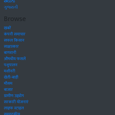
తెలుగు
ગુજરાતી
Browse
खबरें
कंपनी समाचार
सफल किसान
साक्षात्कार
बागवानी
औषधीय फसलें
पशुपालन
मशीनरी
खेती-बाड़ी
मौसम
बाजार
ग्रामीण उद्द्योग
सरकारी योजनाएं
लाइफ स्टाइल
सम्पादकीय