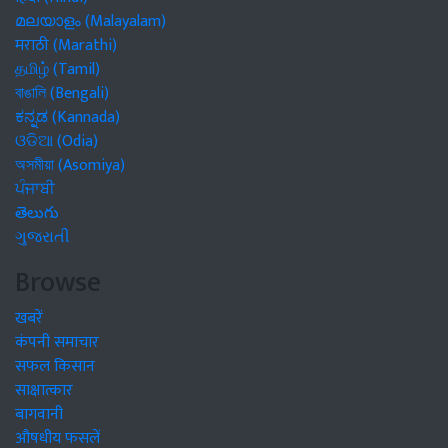
മലയാളം (Malayalam)
मराठी (Marathi)
தமிழ் (Tamil)
বাঙালি (Bengali)
ಕನ್ನಡ (Kannada)
ଓଡିଆ (Odia)
অসমীয়া (Asomiya)
ਪੰਜਾਬੀ
తెలుగు
ગુજરાતી
Browse
खबरें
कंपनी समाचार
सफल किसान
साक्षात्कार
बागवानी
औषधीय फसलें