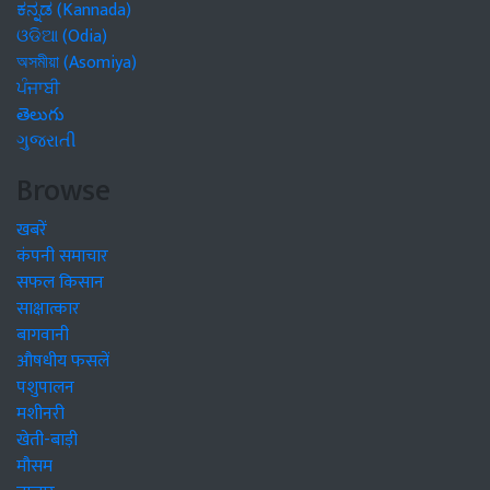
ಕನ್ನಡ (Kannada)
ଓଡିଆ (Odia)
অসমীয়া (Asomiya)
ਪੰਜਾਬੀ
తెలుగు
ગુજરાતી
Browse
खबरें
कंपनी समाचार
सफल किसान
साक्षात्कार
बागवानी
औषधीय फसलें
पशुपालन
मशीनरी
खेती-बाड़ी
मौसम