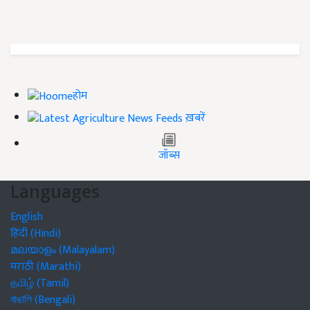
होम
ख़बरें
जॉब्स
Languages
English
हिंदी (Hindi)
മലയാളം (Malayalam)
मराठी (Marathi)
தமிழ் (Tamil)
বাঙালি (Bengali)