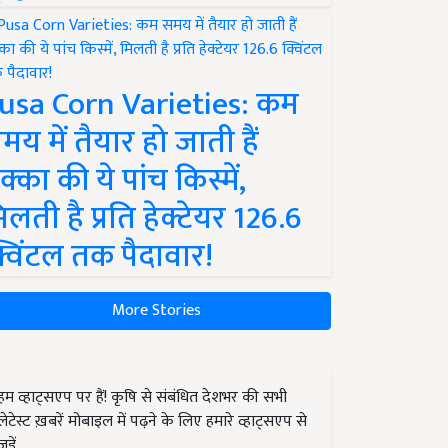
usa Corn Varieties: कम
मय में तैयार हो जाती हैं
क्का की ये पांच किस्में,
िलती है प्रति हेक्टेयर 126.6
्विंटल तक पैदावार!
More Stories
हम व्हाट्सएप पर हैं! कृषि से संबंधित देशभर की सभी
लेटेस्ट ख़बरें मोबाइल में पढ़ने के लिए हमारे व्हाट्सएप से
जुड़ें.