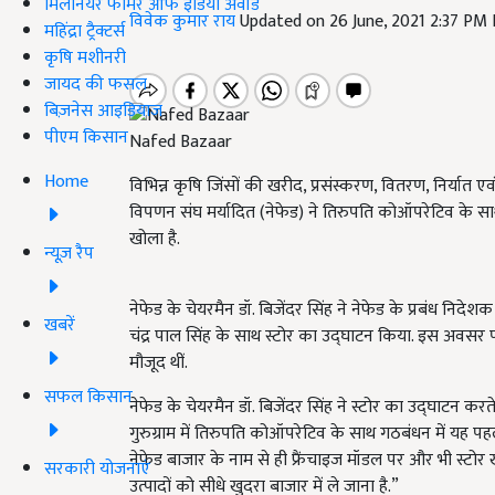
मिलेनियर फार्मर ऑफ इंडिया अवॉर्ड
विवेक कुमार राय
Updated on 26 June, 2021 2:37 PM
महिंद्रा ट्रैक्टर्स
कृषि मशीनरी
जायद की फसल
बिज़नेस आइडियाज
पीएम किसान
Nafed Bazaar
Home
विभिन्न कृषि जिंसों की खरीद, प्रसंस्करण, वितरण, निर्यात एव
विपणन संघ मर्यादित (नेफेड) ने तिरुपति कोऑपरेटिव के साथ 
खोला है.
न्यूज़ रैप
नेफेड के चेयरमैन डॉ. बिजेंदर सिंह ने नेफेड के प्रबंध निद
खबरें
चंद्र पाल सिंह के साथ स्टोर का उद्घाटन किया. इस अवसर प
मौजूद थीं.
सफल किसान
नेफेड के चेयरमैन डॉ. बिजेंदर सिंह ने स्टोर का उद्घाटन कर
गुरुग्राम में तिरुपति कोऑपरेटिव के साथ गठबंधन में यह पहला 
नेफेड बाजार के नाम से ही फ्रैंचाइज मॉडल पर और भी स्टोर 
सरकारी योजनाएं
उत्पादों को सीधे खुदरा बाजार में ले जाना है.”