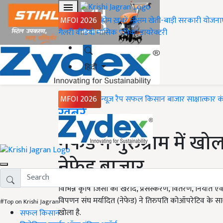
MFOI 2026
होम
ख़बरें
मौसम
खेती-बाड़ी
सरकारी योजना
गैलरी
वीडियो
मासिक पत्रिका
डायरेक्टरी
हिंदी
MFOI 2026
न्यूज़ रैप
सफल किसान
बाजार
साक्षात्कार
क
Home
ख़बरें
नेफेड ने गुरुग्राम में ख
नेफेड बाजार
विभिन्न कृषि जिंसों की खरीद, प्रसंस्करण, वितरण, निर्यात एव
विपणन संघ मर्यादित (नेफेड) ने तिरुपति कोऑपरेटिव के साथ 
#Top on Krishi Jagran
खोला है.
सफल किसान