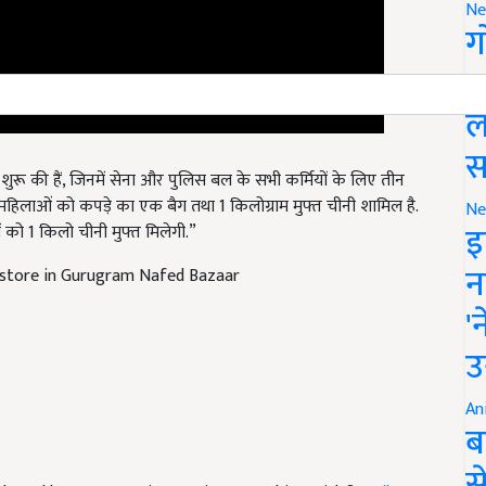
Ne
ग
स
ल
स
 शुरू की हैं, जिनमें सेना और पुलिस बल के सभी कर्मियों के लिए तीन
हिलाओं को कपड़े का एक बैग तथा 1 किलोग्राम मुफ्त चीनी शामिल है.
 को 1 किलो चीनी मुफ्त मिलेगी.”
Ne
इ
y store in Gurugram Nafed Bazaar
न
'
उ
An
ब
ticle and have suggestions to improve this article?
Mail
स