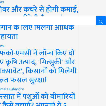
ws
ोबर और कचरे से होगी कमाई,
रकार खरीदेगी गैस, प्लांट
गाने के लिए मिलेगी आर्थिक
हायता
ws
फको-एमसी ने लॉन्च किए दो
ए कृषि उत्पाद, 'मित्सुकी' और
नेक्सावेट', किसानों को मिलेगी
न्नत फसल सुरक्षा!
imal Husbandry
रसात में पशुओं को बीमारियों
े कैसे बचाएं? अपनाएं ये 5