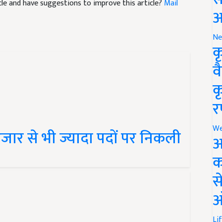
आ
Ne
क
व
क
र
जार से भी ज्यादा पदों पर निकली
We
अ
क
स
ऑ
Li