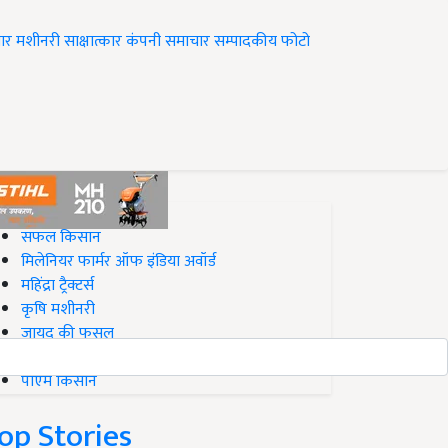
ार
मशीनरी
साक्षात्कार
कंपनी समाचार
सम्पादकीय
फोटो
op on Krishi Jagran
सफल किसान
मिलेनियर फार्मर ऑफ इंडिया अवॉर्ड
महिंद्रा ट्रैक्टर्स
कृषि मशीनरी
जायद की फसल
बिज़नेस आइडियाज
पीएम किसान
op Stories