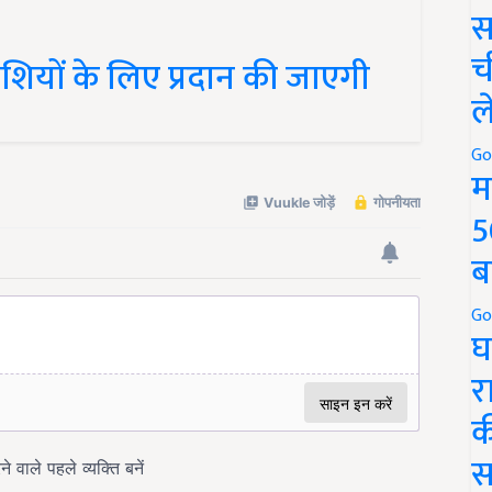
स
ियों के लिए प्रदान की जाएगी
च
ल
Go
म
5
ब
Go
घ
र
क
स