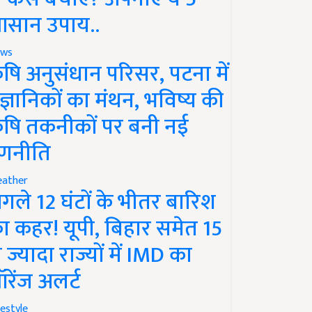
सान उपाय..
ws
ृषि अनुसंधान परिसर, पटना में
ैज्ञानिकों का मंथन, भविष्य की
ृषि तकनीकों पर बनी नई
णनीति
ather
गले 12 घंटों के भीतर बारिश
ा कहर! यूपी, बिहार समेत 15
े ज्यादा राज्यों में IMD का
रेंज अलर्ट
festyle