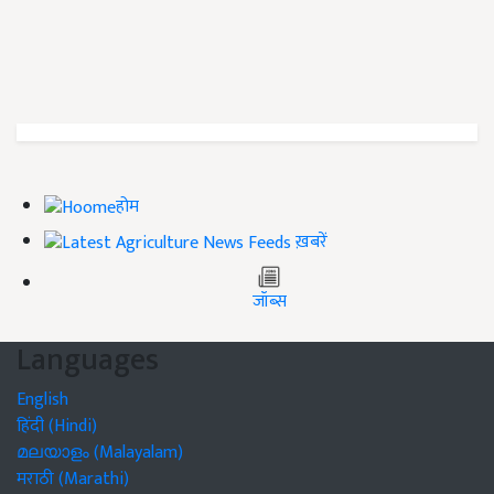
होम
ख़बरें
जॉब्स
Languages
English
हिंदी (Hindi)
മലയാളം (Malayalam)
मराठी (Marathi)