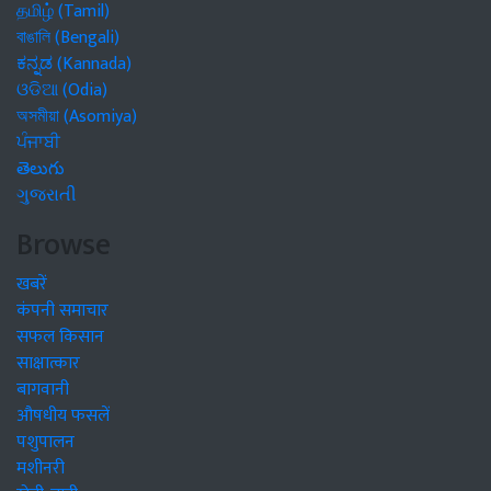
தமிழ் (Tamil)
বাঙালি (Bengali)
ಕನ್ನಡ (Kannada)
ଓଡିଆ (Odia)
অসমীয়া (Asomiya)
ਪੰਜਾਬੀ
తెలుగు
ગુજરાતી
Browse
खबरें
कंपनी समाचार
सफल किसान
साक्षात्कार
बागवानी
औषधीय फसलें
पशुपालन
मशीनरी