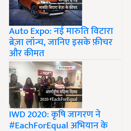
Auto Expo: नई मारुति विटारा
ब्रेज़ा लॉन्च, जानिए इसके फ़ीचर
और कीमत
IWD 2020: कृषि जागरण ने
#EachForEqual अभियान के