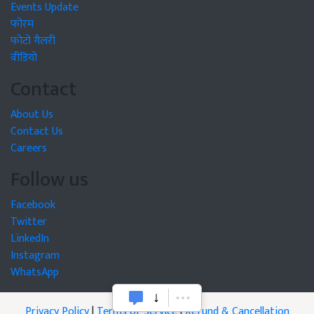
Events Update
फोरम
फोटो गैलरी
वीडियो
Contact
About Us
Contact Us
Careers
Follow us
Facebook
Twitter
LinkedIn
Instagram
WhatsApp
Privacy Policy
|
Terms of Service
|
Refund & Cancellation