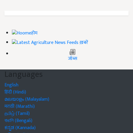
होम
ख़बरें
जॉब्स
Languages
English
हिंदी (Hindi)
മലയാളം (Malayalam)
मराठी (Marathi)
தமிழ் (Tamil)
বাঙালি (Bengali)
ಕನ್ನಡ (Kannada)