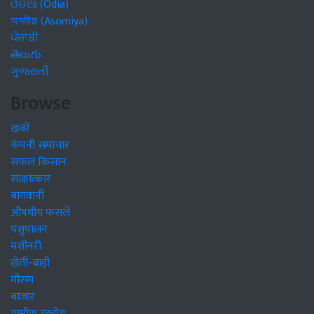
ଓଡିଆ (Odia)
অসমীয়া (Asomiya)
ਪੰਜਾਬੀ
తెలుగు
ગુજરાતી
Browse
खबरें
कंपनी समाचार
सफल किसान
साक्षात्कार
बागवानी
औषधीय फसलें
पशुपालन
मशीनरी
खेती-बाड़ी
मौसम
बाजार
ग्रामीण उद्द्योग