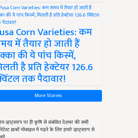
usa Corn Varieties: कम
मय में तैयार हो जाती हैं
क्का की ये पांच किस्में,
िलती है प्रति हेक्टेयर 126.6
्विंटल तक पैदावार!
More Stories
हम व्हाट्सएप पर हैं! कृषि से संबंधित देशभर की सभी
लेटेस्ट ख़बरें मोबाइल में पढ़ने के लिए हमारे व्हाट्सएप से
जुड़ें.