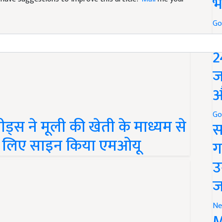
भ
Go
P
2
ज
औ
स ने मूली की खेती के माध्यम से
Go
स
के लिए साइन किया एमओयू
ग
उ
ज
Ne
M