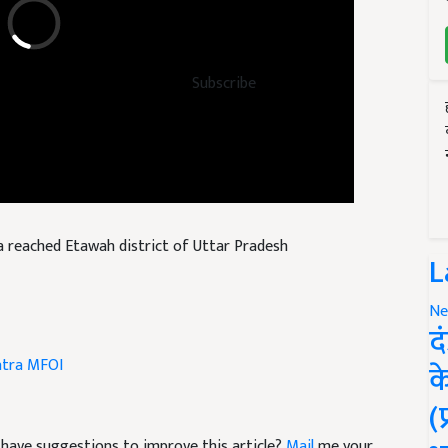
Subscribe
 reached Etawah district of Uttar Pradesh
L
Ne
द
atra
MFOI
क
(
nd have suggestions to improve this article?
Mail
me your