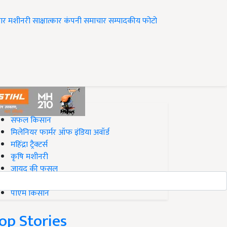
ार
मशीनरी
साक्षात्कार
कंपनी समाचार
सम्पादकीय
फोटो
op on Krishi Jagran
सफल किसान
मिलेनियर फार्मर ऑफ इंडिया अवॉर्ड
महिंद्रा ट्रैक्टर्स
कृषि मशीनरी
जायद की फसल
बिज़नेस आइडियाज
पीएम किसान
op Stories