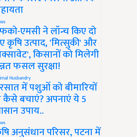
हायता
ws
फको-एमसी ने लॉन्च किए दो
ए कृषि उत्पाद, 'मित्सुकी' और
नेक्सावेट', किसानों को मिलेगी
न्नत फसल सुरक्षा!
imal Husbandry
रसात में पशुओं को बीमारियों
े कैसे बचाएं? अपनाएं ये 5
सान उपाय..
ws
ृषि अनुसंधान परिसर, पटना में