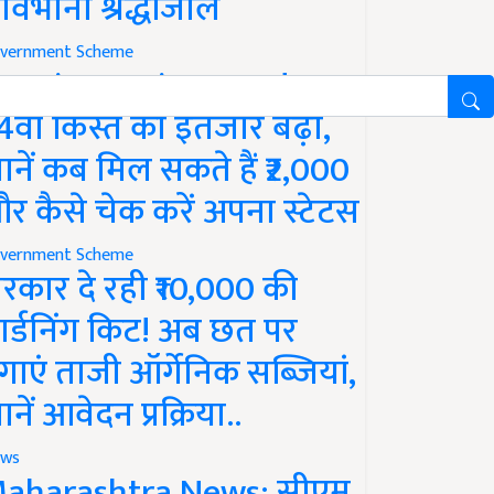
ावभीनी श्रद्धांजलि
vernment Scheme
M Kisan Yojana Update:
4वीं किस्त का इंतजार बढ़ा,
ानें कब मिल सकते हैं ₹2,000
र कैसे चेक करें अपना स्टेटस
vernment Scheme
रकार दे रही ₹10,000 की
ार्डनिंग किट! अब छत पर
गाएं ताजी ऑर्गेनिक सब्जियां,
ानें आवेदन प्रक्रिया..
ws
aharashtra News: सीएम