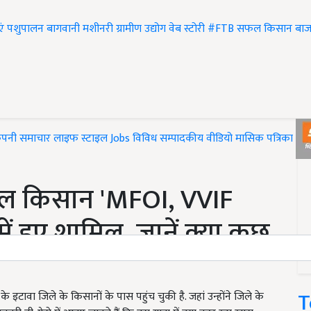
एं
पशुपालन
बागवानी
मशीनरी
ग्रामीण उद्योग
वेब स्टोरी
#FTB
सफल किसान
बाज
ंपनी समाचार
लाइफ स्टाइल
Jobs
विविध
सम्पादकीय
वीडियो
मासिक पत्रिका
#T
शील किसान 'MFOI, VVIF
ं हुए शामिल, जानें क्या कुछ
T
इटावा जिले के किसानों के पास पहुंच चुकी है. जहां उन्होंने जिले के