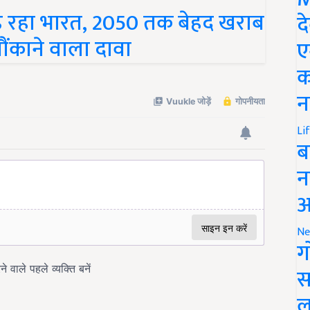
 रहा भारत, 2050 तक बेहद खराब
द
 चौंकाने वाला दावा
ए
क
न
Li
ब
न
आ
Ne
ग
स
ल