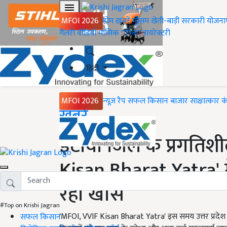
MFOI 2026
होम
ख़बरें
मौसम
खेती-बाड़ी
सरकारी योजना
गैलरी
वीडियो
मासिक पत्रिका
डायरेक्टरी
हिंदी
MFOI 2026
न्यूज़ रैप
सफल किसान
बाजार
साक्षात्कार
क
Home
ख़बरें
इटावा जिले के प्रगति
Kisan Bharat Yatra' मे
रहा खास
#Top on Krishi Jagran
'MFOI, VVIF Kisan Bharat Yatra' इस समय उत्तर प्रदेश के 
सफल किसान