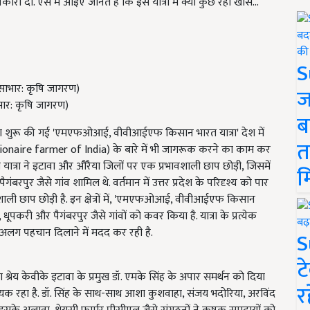
कारी दी. ऐसे में आइए जानते हैं कि इस यात्रा में क्या कुछ रहा खास...
S
ज
ार: कृषि जागरण)
ब
रा शुरू की गई 'एमएफओआई, वीवीआईएफ किसान भारत यात्रा' देश में
त
ionaire farmer of India) के बारे में भी जागरूक करने का काम कर
रा ने इटावा और औरैया जिलों पर एक प्रभावशाली छाप छोड़ी, जिसमें
म
रपुर जैसे गांव शामिल थे. वर्तमान में उत्तर प्रदेश के परिदृश्य को पार
शाली छाप छोड़ी है. इन क्षेत्रों में, 'एमएफओआई, वीवीआईएफ किसान
धूपकरी और पैगंबरपुर जैसे गांवों को कवर किया है. यात्रा के प्रत्येक
 अलग पहचान दिलाने में मदद कर रही है.
S
ट
का श्रेय केवीके इटावा के प्रमुख डॉ. एमके सिंह के अपार समर्थन को दिया
र
सहायक रहा है. डॉ. सिंह के साथ-साथ आशा कुशवाहा, संजय भदोरिया, अरविंद