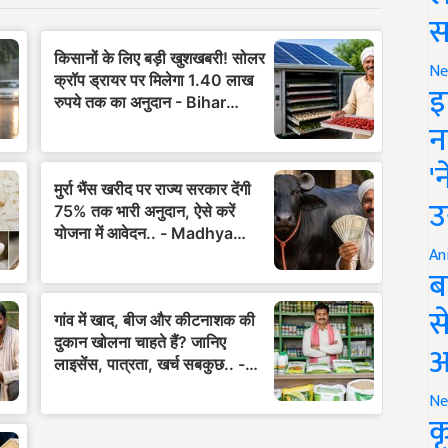
स
Ne
इ
न
'
उ
An
ब
स
आ
Ne
क