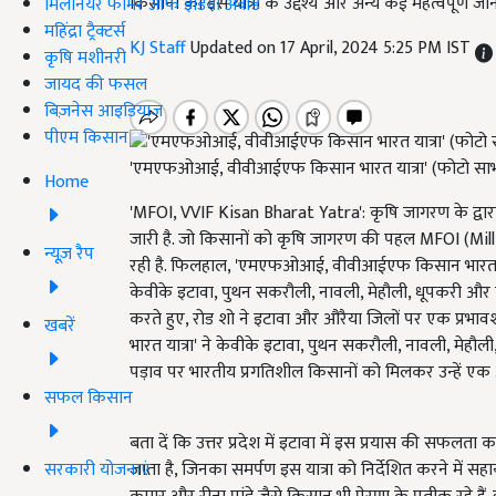
किसानों को इस यात्रा के उद्देश्य और अन्य कई महत्वपूर्ण जान
मिलेनियर फार्मर ऑफ इंडिया अवॉर्ड
महिंद्रा ट्रैक्टर्स
KJ Staff
Updated on 17 April, 2024 5:25 PM IST
कृषि मशीनरी
जायद की फसल
बिज़नेस आइडियाज
पीएम किसान
'एमएफओआई, वीवीआईएफ किसान भारत यात्रा' (फोटो साभ
Home
'MFOI, VVIF Kisan Bharat Yatra': कृषि जागरण के द्वा
जारी है. जो किसानों को कृषि जागरण की पहल MFOI (Mill
न्यूज़ रैप
रही है. फिलहाल, 'एमएफओआई, वीवीआईएफ किसान भारत यात्
केवीके इटावा, पुथन सकरौली, नावली, मेहौली, धूपकरी और पैगंब
करते हुए, रोड शो ने इटावा और औरैया जिलों पर एक प्रभाव
खबरें
भारत यात्रा' ने केवीके इटावा, पुथन सकरौली, नावली, मेहौली, 
पड़ाव पर भारतीय प्रगतिशील किसानों को मिलकर उन्हें एक
सफल किसान
बता दें कि उत्तर प्रदेश में इटावा में इस प्रयास की सफलता 
सरकारी योजनाएं
जाता है, जिनका समर्पण इस यात्रा को निर्देशित करने में 