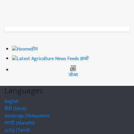
होम
ख़बरें
जॉब्स
Languages
English
हिंदी (Hindi)
മലയാളം (Malayalam)
मराठी (Marathi)
தமிழ் (Tamil)