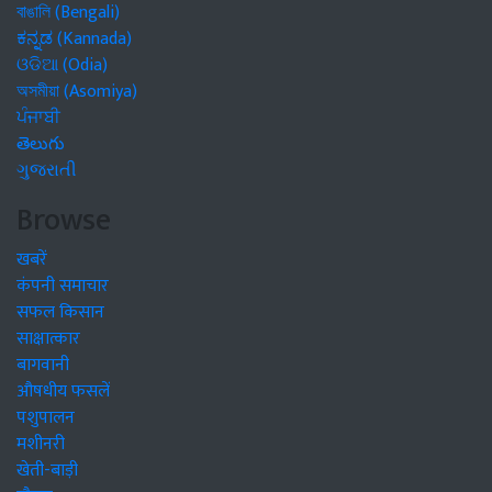
বাঙালি (Bengali)
ಕನ್ನಡ (Kannada)
ଓଡିଆ (Odia)
অসমীয়া (Asomiya)
ਪੰਜਾਬੀ
తెలుగు
ગુજરાતી
Browse
खबरें
कंपनी समाचार
सफल किसान
साक्षात्कार
बागवानी
औषधीय फसलें
पशुपालन
मशीनरी
खेती-बाड़ी