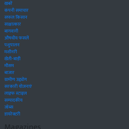
खबरें
कंपनी समाचार
सफल किसान
साक्षात्कार
बागवानी
औषधीय फसलें
पशुपालन
मशीनरी
खेती-बाड़ी
मौसम
बाजार
ग्रामीण उद्द्योग
सरकारी योजनाएं
लाइफ स्टाइल
सम्पादकीय
जॉब्स
डायरेक्टरी
Magazines