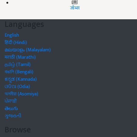
जॉब्स
Languages
English
हिंदी (Hindi)
മലയാളം (Malayalam)
मराठी (Marathi)
தமிழ் (Tamil)
বাঙালি (Bengali)
ಕನ್ನಡ (Kannada)
ଓଡିଆ (Odia)
অসমীয়া (Asomiya)
ਪੰਜਾਬੀ
తెలుగు
ગુજરાતી
Browse