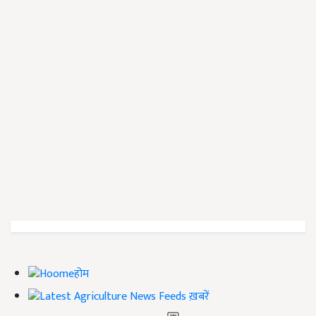
होम
ख़बरें