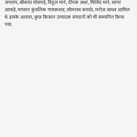
जगताप, श्रीकांत घोसपड़े, विट्ठल माने, दीपक अधर, मिलिंद माने, सागर
आघाड़े, भगवान कुंडलिक गायकवाड, सोमनाथ कामठे, मनोज जाधव शामिल
थे. इसके अलावा, कुछ किसान उत्पादक संगठनों को भी सम्मानित किया
गया.