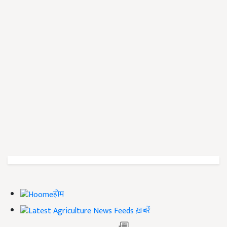
होम
ख़बरें