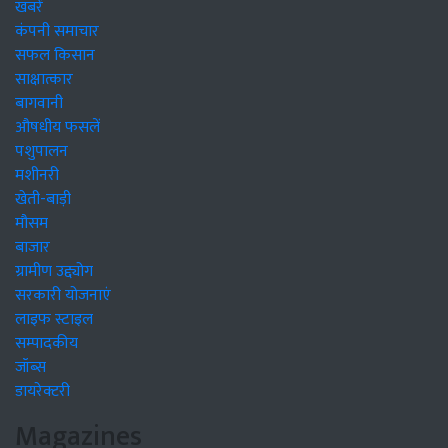
खबरें
कंपनी समाचार
सफल किसान
साक्षात्कार
बागवानी
औषधीय फसलें
पशुपालन
मशीनरी
खेती-बाड़ी
मौसम
बाजार
ग्रामीण उद्द्योग
सरकारी योजनाएं
लाइफ स्टाइल
सम्पादकीय
जॉब्स
डायरेक्टरी
Magazines