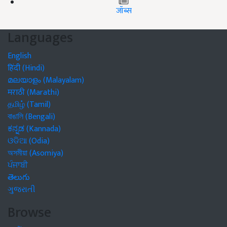
जॉब्स
Languages
English
हिंदी (Hindi)
മലയാളം (Malayalam)
मराठी (Marathi)
தமிழ் (Tamil)
বাঙালি (Bengali)
ಕನ್ನಡ (Kannada)
ଓଡିଆ (Odia)
অসমীয়া (Asomiya)
ਪੰਜਾਬੀ
తెలుగు
ગુજરાતી
Browse