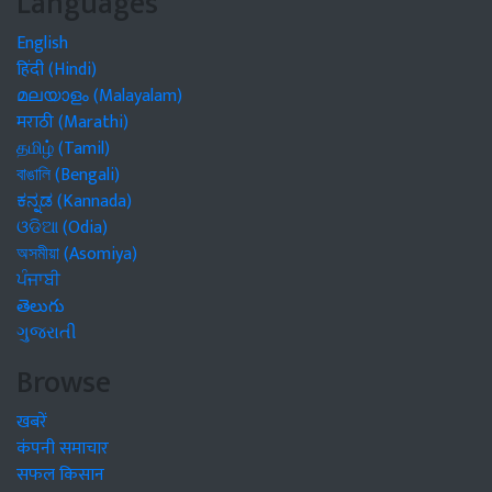
Languages
English
हिंदी (Hindi)
മലയാളം (Malayalam)
मराठी (Marathi)
தமிழ் (Tamil)
বাঙালি (Bengali)
ಕನ್ನಡ (Kannada)
ଓଡିଆ (Odia)
অসমীয়া (Asomiya)
ਪੰਜਾਬੀ
తెలుగు
ગુજરાતી
Browse
खबरें
कंपनी समाचार
सफल किसान