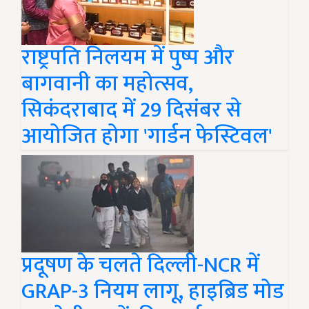
राष्ट्रपति निलयम में पुष्प और
बागवानी का महोत्सव,
सिकंदराबाद में 29 दिसंबर से
आयोजित होगा 'गार्डन फेस्टिवल'
प्रदूषण के चलते दिल्ली-NCR में
GRAP-3 नियम लागू, हाइब्रिड मोड