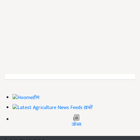
होम
ख़बरें
जॉब्स