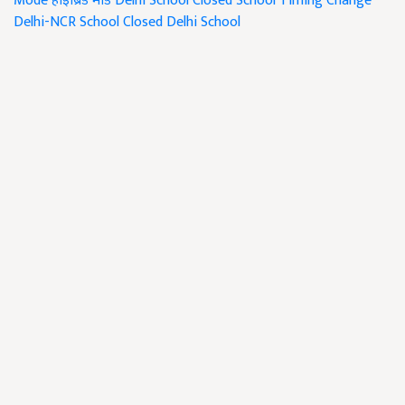
Mode
हाइब्रिड मोड
Delhi School Closed
School Timing Change
Delhi-NCR School Closed
Delhi School