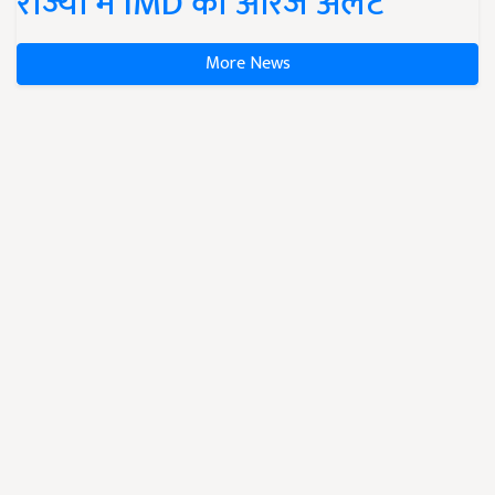
राज्यों में IMD का ऑरेंज अलर्ट
More News