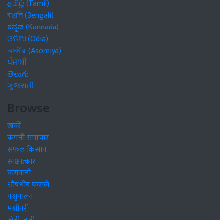
தமிழ் (Tamil)
বাঙালি (Bengali)
ಕನ್ನಡ (Kannada)
ଓଡିଆ (Odia)
অসমীয়া (Asomiya)
ਪੰਜਾਬੀ
తెలుగు
ગુજરાતી
Browse
खबरें
कंपनी समाचार
सफल किसान
साक्षात्कार
बागवानी
औषधीय फसलें
पशुपालन
मशीनरी