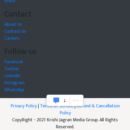
वीडियो
Contact
About Us
Contact Us
Careers
Follow us
Facebook
Twitter
LinkedIn
Instagram
WhatsApp
Privacy Policy
|
Terms of Service
|
Refund & Cancellation
Policy
CopyRight - 2021 Krishi Jagran Media Group. All Rights
Reserved.