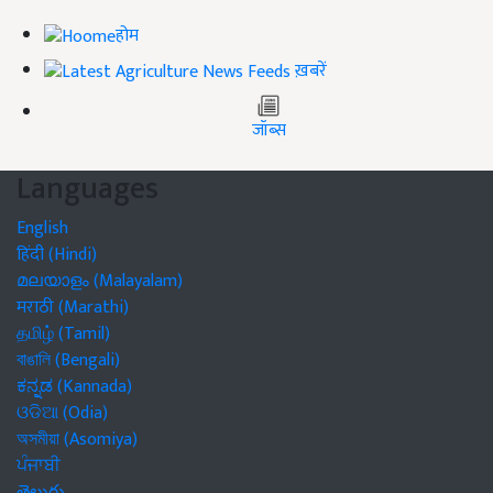
होम
ख़बरें
जॉब्स
Languages
English
हिंदी (Hindi)
മലയാളം (Malayalam)
मराठी (Marathi)
தமிழ் (Tamil)
বাঙালি (Bengali)
ಕನ್ನಡ (Kannada)
ଓଡିଆ (Odia)
অসমীয়া (Asomiya)
ਪੰਜਾਬੀ
తెలుగు