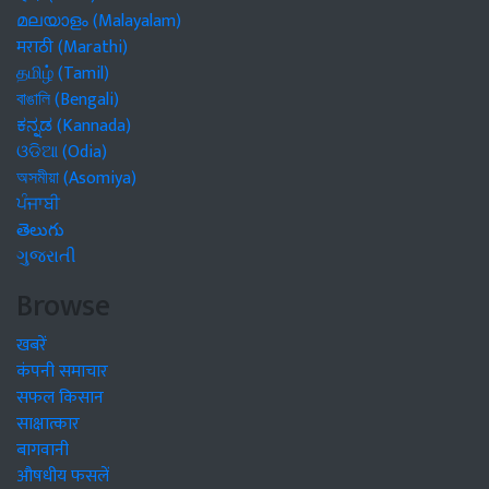
മലയാളം (Malayalam)
मराठी (Marathi)
தமிழ் (Tamil)
বাঙালি (Bengali)
ಕನ್ನಡ (Kannada)
ଓଡିଆ (Odia)
অসমীয়া (Asomiya)
ਪੰਜਾਬੀ
తెలుగు
ગુજરાતી
Browse
खबरें
कंपनी समाचार
सफल किसान
साक्षात्कार
बागवानी
औषधीय फसलें