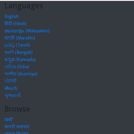
Languages
English
हिंदी (Hindi)
മലയാളം (Malayalam)
मराठी (Marathi)
தமிழ் (Tamil)
বাঙালি (Bengali)
ಕನ್ನಡ (Kannada)
ଓଡିଆ (Odia)
অসমীয়া (Asomiya)
ਪੰਜਾਬੀ
తెలుగు
ગુજરાતી
Browse
खबरें
कंपनी समाचार