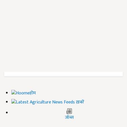
होम
ख़बरें
जॉब्स