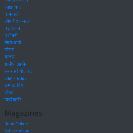
सफल किसान
साक्षात्कार
बागवानी
औषधीय फसलें
पशुपालन
मशीनरी
खेती-बाड़ी
मौसम
बाजार
ग्रामीण उद्द्योग
सरकारी योजनाएं
लाइफ स्टाइल
सम्पादकीय
जॉब्स
डायरेक्टरी
Magazines
Read Online
Subscription