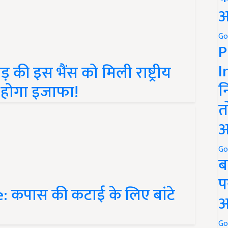
अ
Go
P
की इस भैंस को मिली राष्ट्रीय
I
ं होगा इजाफा!
न
त
अ
Go
ब
 कपास की कटाई के लिए बांटे
प
अ
Go