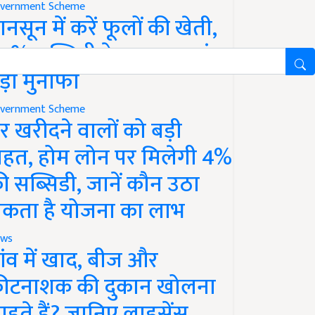
vernment Scheme
ानसून में करें फूलों की खेती,
0% सब्सिडी के साथ कमाएं
ड़ा मुनाफा
vernment Scheme
र खरीदने वालों को बड़ी
ाहत, होम लोन पर मिलेगी 4%
ी सब्सिडी, जानें कौन उठा
कता है योजना का लाभ
ws
ांव में खाद, बीज और
ीटनाशक की दुकान खोलना
ाहते हैं? जानिए लाइसेंस,