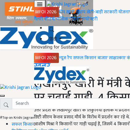
MFOI 2026
होम
ख़बरें
मौसम
खेती-बाड़ी
सरकारी योजना
गैलरी
वीडियो
मासिक पत्रिका
डायरेक्टरी
हिंदी
MFOI 2026
न्यूज़ रैप
सफल किसान
बाजार
साक्षात्कार
क
Home
ख़बरें
लखीमपुर खीरी में मंत्री क
पर चढ़ाई गाड़ी, 4 कि
उत्तर प्रदेश के लखीमपुर खीरी के तिकुनिया इलाके में प्रद
डिप्टी सीएम केशव प्रसाद मौर्य के विरोध में प्रदर्शन कर रहे थ
#Top on Krishi Jagran
आशीष मिश्रा ने किसानों पर गाड़ी चढ़ाई है, जिसमें 4 किस
सफल किसान