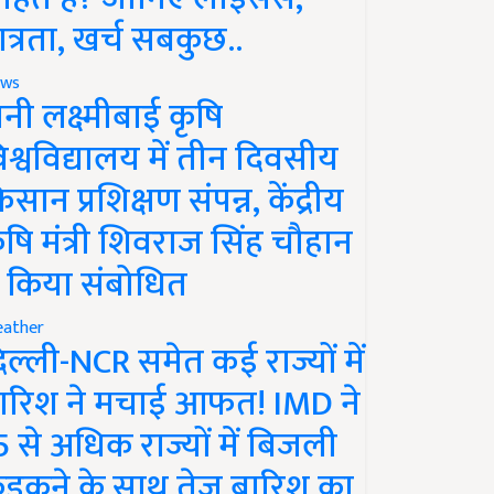
ात्रता, खर्च सबकुछ..
ws
ानी लक्ष्मीबाई कृषि
िश्वविद्यालय में तीन दिवसीय
िसान प्रशिक्षण संपन्न, केंद्रीय
ृषि मंत्री शिवराज सिंह चौहान
े किया संबोधित
ather
िल्ली-NCR समेत कई राज्यों में
ारिश ने मचाई आफत! IMD ने
5 से अधिक राज्यों में बिजली
ड़कने के साथ तेज बारिश का