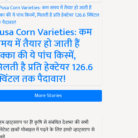
usa Corn Varieties: कम
मय में तैयार हो जाती हैं
क्का की ये पांच किस्में,
िलती है प्रति हेक्टेयर 126.6
्विंटल तक पैदावार!
More Stories
हम व्हाट्सएप पर हैं! कृषि से संबंधित देशभर की सभी
लेटेस्ट ख़बरें मोबाइल में पढ़ने के लिए हमारे व्हाट्सएप से
जुड़ें.