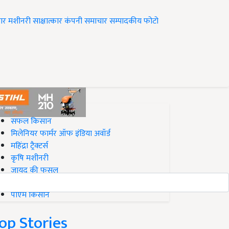
ार
मशीनरी
साक्षात्कार
कंपनी समाचार
सम्पादकीय
फोटो
op on Krishi Jagran
सफल किसान
मिलेनियर फार्मर ऑफ इंडिया अवॉर्ड
महिंद्रा ट्रैक्टर्स
कृषि मशीनरी
जायद की फसल
बिज़नेस आइडियाज
पीएम किसान
op Stories