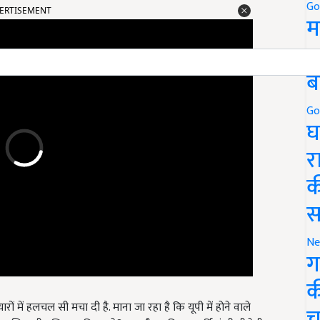
Go
म
5
ब
Go
घ
र
क
स
Ne
ग
क
 में हलचल सी मचा दी है. माना जा रहा है कि यूपी में होने वाले
 सियासी गणित ना बिगाड़ दे? इस दौरान विपक्ष पार्टियां भी बीजेपी पर
च