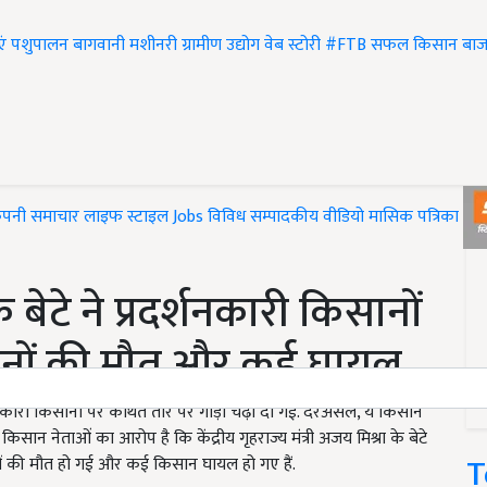
एं
पशुपालन
बागवानी
मशीनरी
ग्रामीण उद्योग
वेब स्टोरी
#FTB
सफल किसान
बाज
ंपनी समाचार
लाइफ स्टाइल
Jobs
विविध
सम्पादकीय
वीडियो
मासिक पत्रिका
#T
े बेटे ने प्रदर्शनकारी किसानों
सानों की मौत और कई घायल
र्शनकारी किसानों पर कथित तौर पर गाड़ी चढ़ा दी गई. दरअसल, ये किसान
े. किसान नेताओं का आरोप है कि केंद्रीय गृहराज्य मंत्री अजय मिश्रा के बेटे
T
ानों की मौत हो गई और कई किसान घायल हो गए हैं.