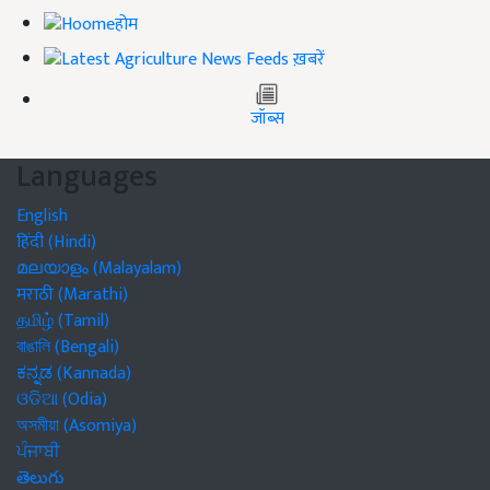
होम
ख़बरें
जॉब्स
Languages
English
हिंदी (Hindi)
മലയാളം (Malayalam)
मराठी (Marathi)
தமிழ் (Tamil)
বাঙালি (Bengali)
ಕನ್ನಡ (Kannada)
ଓଡିଆ (Odia)
অসমীয়া (Asomiya)
ਪੰਜਾਬੀ
తెలుగు