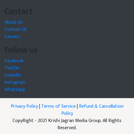
Contact
About Us
Contact Us
Careers
Follow us
Facebook
Twitter
LinkedIn
Instagram
WhatsApp
Privacy Policy
|
Terms of Service
|
Refund & Cancellation
Policy
CopyRight - 2021 Krishi Jagran Media Group. All Rights
Reserved.