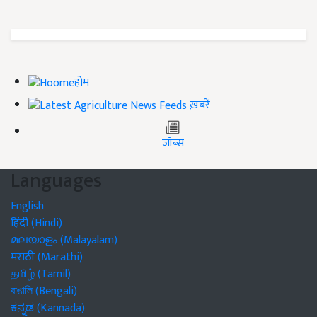
होम
ख़बरें
जॉब्स
Languages
English
हिंदी (Hindi)
മലയാളം (Malayalam)
मराठी (Marathi)
தமிழ் (Tamil)
বাঙালি (Bengali)
ಕನ್ನಡ (Kannada)