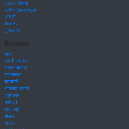
ଓଡିଆ (Odia)
অসমীয়া (Asomiya)
ਪੰਜਾਬੀ
తెలుగు
ગુજરાતી
Browse
खबरें
कंपनी समाचार
सफल किसान
साक्षात्कार
बागवानी
औषधीय फसलें
पशुपालन
मशीनरी
खेती-बाड़ी
मौसम
बाजार