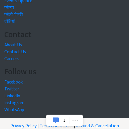
Events Update
फोरम
फोटो गैलरी
वीडियो
Contact
About Us
Contact Us
Careers
Follow us
Facebook
Twitter
LinkedIn
Instagram
WhatsApp
Privacy Policy
|
Terms of Service
|
Refund & Cancellation