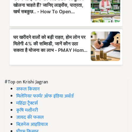
#Top on Krishi Jagran
सफल किसान
मिलेनियर फार्मर ऑफ इंडिया अवॉर्ड
महिंद्रा ट्रैक्टर्स
कृषि मशीनरी
जायद की फसल
बिज़नेस आइडियाज
पीएम किसान