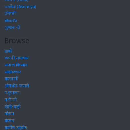
অসমীয়া (Asomiya)
ਪੰਜਾਬੀ
తెలుగు
ગુજરાતી
Browse
खबरें
कंपनी समाचार
सफल किसान
साक्षात्कार
बागवानी
औषधीय फसलें
पशुपालन
मशीनरी
खेती-बाड़ी
मौसम
बाजार
ग्रामीण उद्द्योग