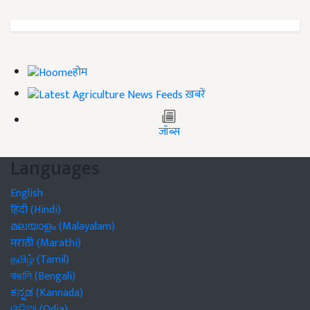
होम
ख़बरें
जॉब्स
Languages
English
हिंदी (Hindi)
മലയാളം (Malayalam)
मराठी (Marathi)
தமிழ் (Tamil)
বাঙালি (Bengali)
ಕನ್ನಡ (Kannada)
ଓଡିଆ (Odia)