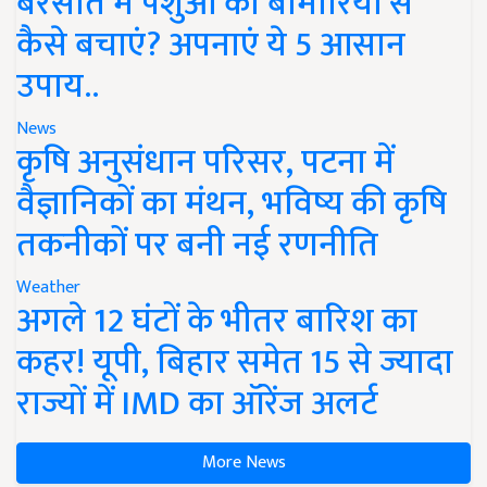
बरसात में पशुओं को बीमारियों से
कैसे बचाएं? अपनाएं ये 5 आसान
उपाय..
News
कृषि अनुसंधान परिसर, पटना में
वैज्ञानिकों का मंथन, भविष्य की कृषि
तकनीकों पर बनी नई रणनीति
Weather
अगले 12 घंटों के भीतर बारिश का
कहर! यूपी, बिहार समेत 15 से ज्यादा
राज्यों में IMD का ऑरेंज अलर्ट
More News